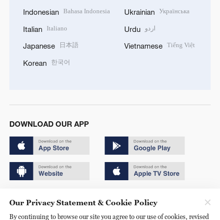
Bahasa Indonesia
Українська
Indonesian
Ukrainian
Italiano
اردو
Italian
Urdu
日本語
Tiếng Việt
Japanese
Vietnamese
한국어
Korean
DOWNLOAD OUR APP
Copyright © 2024 CGTN.
Our Privacy Statement & Cookie Policy
京ICP备20000184号
By continuing to browse our site you agree to our use of cookies, revised