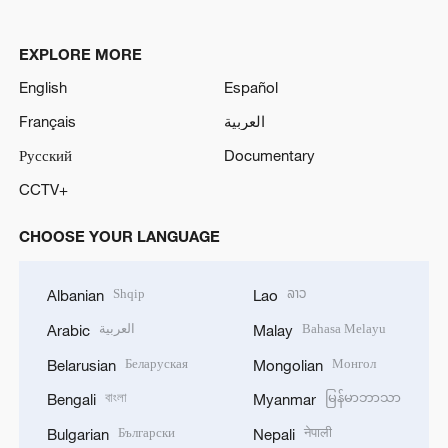
EXPLORE MORE
English
Español
Français
العربية
Русский
Documentary
CCTV+
CHOOSE YOUR LANGUAGE
Shqip
ລາວ
Albanian
Lao
العربية
Bahasa Melayu
Arabic
Malay
Беларуская
Монгол
Belarusian
Mongolian
বাংলা
မြန်မာဘာသာ
Bengali
Myanmar
Български
नेपाली
Bulgarian
Nepali