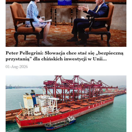
Peter Pellegrini: Słowacja chce stać się „bezpieczną
przystanią” dla chińskich inwestycji w Unii
Europejskiej
01-Aug-2026