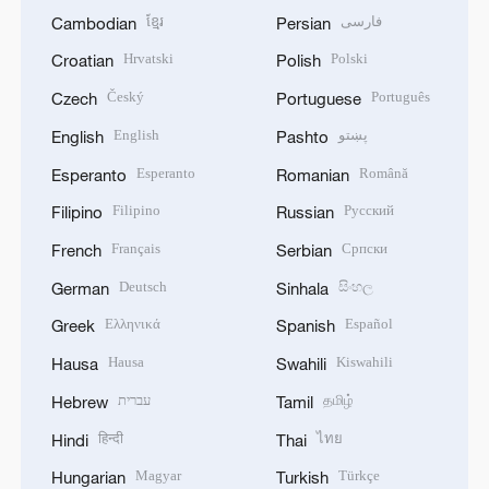
ខ្មែរ
فارسی
Cambodian
Persian
Hrvatski
Polski
Croatian
Polish
Český
Português
Czech
Portuguese
English
پښتو
English
Pashto
Esperanto
Română
Esperanto
Romanian
Filipino
Русский
Filipino
Russian
Français
Српски
French
Serbian
Deutsch
සිංහල
German
Sinhala
Ελληνικά
Español
Greek
Spanish
Hausa
Kiswahili
Hausa
Swahili
עברית
தமிழ்
Hebrew
Tamil
हिन्दी
ไทย
Hindi
Thai
Magyar
Türkçe
Hungarian
Turkish