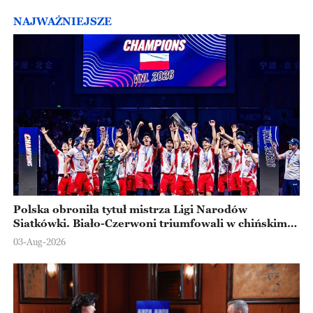
NAJWAŻNIEJSZE
Polska obroniła tytuł mistrza Ligi Narodów
Siatkówki. Biało-Czerwoni triumfowali w chińskim
Ningbo
03-Aug-2026