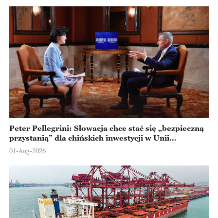
Peter Pellegrini: Słowacja chce stać się „bezpieczną
przystanią” dla chińskich inwestycji w Unii
Europejskiej
01-Aug-2026