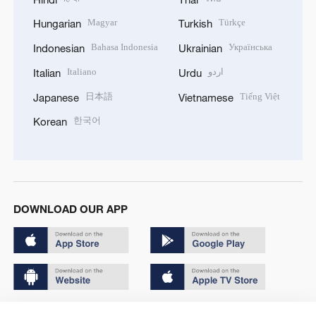
Magyar
Türkçe
Hungarian
Turkish
Bahasa Indonesia
Українська
Indonesian
Ukrainian
Italiano
اردو
Italian
Urdu
日本語
Tiếng Việt
Japanese
Vietnamese
한국어
Korean
DOWNLOAD OUR APP
Copyright © 2024 CGTN.