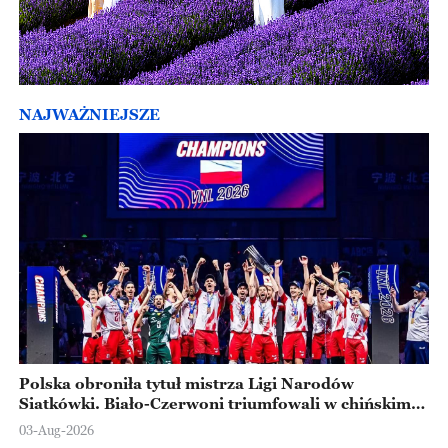
NAJWAŻNIEJSZE
Polska obroniła tytuł mistrza Ligi Narodów
Siatkówki. Biało-Czerwoni triumfowali w chińskim
Ningbo
03-Aug-2026