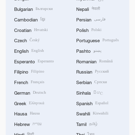
Български
नेपाली
Bulgarian
Nepali
ខ្មែរ
فارسی
Cambodian
Persian
Hrvatski
Polski
Croatian
Polish
Český
Português
Czech
Portuguese
English
پښتو
English
Pashto
Esperanto
Română
Esperanto
Romanian
Filipino
Русский
Filipino
Russian
Français
Српски
French
Serbian
Deutsch
සිංහල
German
Sinhala
Ελληνικά
Español
Greek
Spanish
Hausa
Kiswahili
Hausa
Swahili
עברית
தமிழ்
Hebrew
Tamil
हिन्दी
ไทย
Hindi
Thai