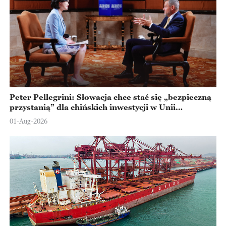
Peter Pellegrini: Słowacja chce stać się „bezpieczną
przystanią” dla chińskich inwestycji w Unii
Europejskiej
01-Aug-2026