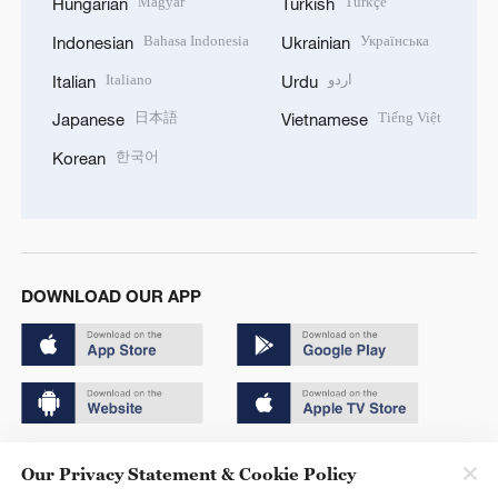
Magyar
Türkçe
Hungarian
Turkish
Bahasa Indonesia
Українська
Indonesian
Ukrainian
Italiano
اردو
Italian
Urdu
日本語
Tiếng Việt
Japanese
Vietnamese
한국어
Korean
DOWNLOAD OUR APP
Copyright © 2024 CGTN.
Our Privacy Statement & Cookie Policy
京ICP备20000184号