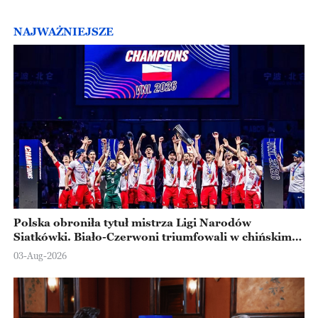
NAJWAŻNIEJSZE
Polska obroniła tytuł mistrza Ligi Narodów
Siatkówki. Biało-Czerwoni triumfowali w chińskim
Ningbo
03-Aug-2026