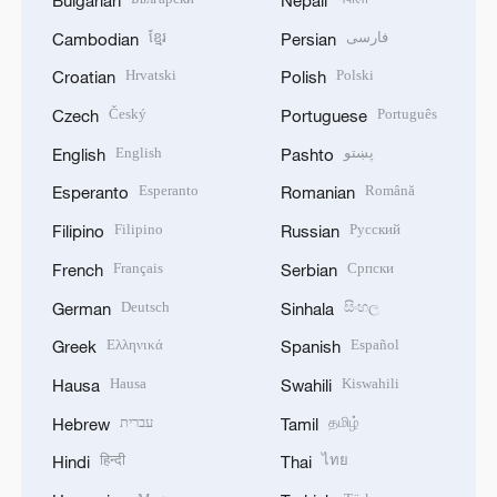
ខ្មែរ
فارسی
Cambodian
Persian
Hrvatski
Polski
Croatian
Polish
Český
Português
Czech
Portuguese
English
پښتو
English
Pashto
Esperanto
Română
Esperanto
Romanian
Filipino
Русский
Filipino
Russian
Français
Српски
French
Serbian
Deutsch
සිංහල
German
Sinhala
Ελληνικά
Español
Greek
Spanish
Hausa
Kiswahili
Hausa
Swahili
עברית
தமிழ்
Hebrew
Tamil
हिन्दी
ไทย
Hindi
Thai