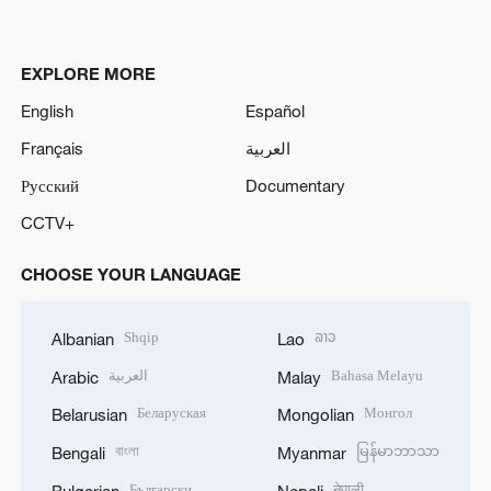
EXPLORE MORE
English
Español
Français
العربية
Русский
Documentary
CCTV+
CHOOSE YOUR LANGUAGE
Shqip
ລາວ
Albanian
Lao
العربية
Bahasa Melayu
Arabic
Malay
Беларуская
Монгол
Belarusian
Mongolian
বাংলা
မြန်မာဘာသာ
Bengali
Myanmar
Български
नेपाली
Bulgarian
Nepali