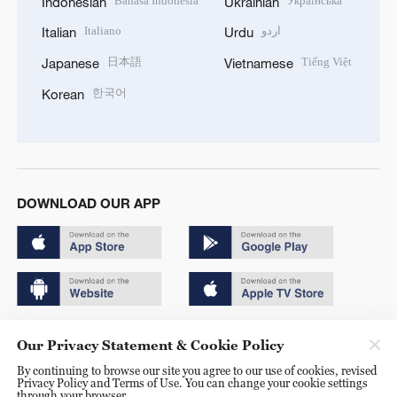
Bahasa Indonesia
Українська
Indonesian
Ukrainian
Italiano
اردو
Italian
Urdu
日本語
Tiếng Việt
Japanese
Vietnamese
한국어
Korean
DOWNLOAD OUR APP
Copyright © 2024 CGTN.
Our Privacy Statement & Cookie Policy
京ICP备20000184号
By continuing to browse our site you agree to our use of cookies, revised
Privacy Policy and Terms of Use. You can change your cookie settings
京公网安备 11010502050052号
through your browser.