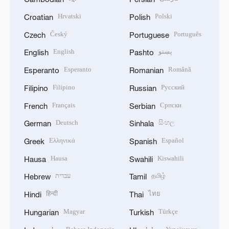
Hrvatski
Polski
Croatian
Polish
Český
Português
Czech
Portuguese
English
پښتو
English
Pashto
Esperanto
Română
Esperanto
Romanian
Filipino
Русский
Filipino
Russian
Français
Српски
French
Serbian
Deutsch
සිංහල
German
Sinhala
Ελληνικά
Español
Greek
Spanish
Hausa
Kiswahili
Hausa
Swahili
עברית
தமிழ்
Hebrew
Tamil
हिन्दी
ไทย
Hindi
Thai
Magyar
Türkçe
Hungarian
Turkish