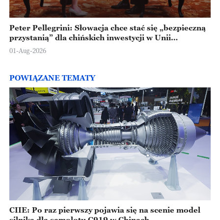
Peter Pellegrini: Słowacja chce stać się „bezpieczną
przystanią” dla chińskich inwestycji w Unii
Europejskiej
01-Aug-2026
POWIĄZANE TEMATY
CIIE: Po raz pierwszy pojawia się na scenie model
silnika dla samolotu C919 w Chinach