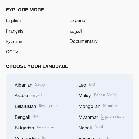
EXPLORE MORE
English
Español
Français
العربية
Русский
Documentary
CCTV+
CHOOSE YOUR LANGUAGE
Shqip
ລາວ
Albanian
Lao
العربية
Bahasa Melayu
Arabic
Malay
Беларуская
Монгол
Belarusian
Mongolian
বাংলা
မြန်မာဘာသာ
Bengali
Myanmar
Български
नेपाली
Bulgarian
Nepali
ខ្មែរ
فارسی
Cambodian
Persian