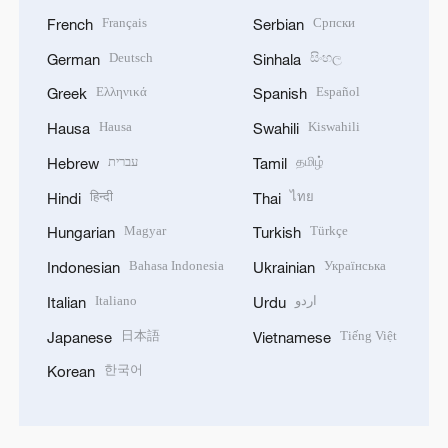
Français
Српски
French
Serbian
Deutsch
සිංහල
German
Sinhala
Ελληνικά
Español
Greek
Spanish
Hausa
Kiswahili
Hausa
Swahili
עברית
தமிழ்
Hebrew
Tamil
हिन्दी
ไทย
Hindi
Thai
Magyar
Türkçe
Hungarian
Turkish
Bahasa Indonesia
Українська
Indonesian
Ukrainian
Italiano
اردو
Italian
Urdu
日本語
Tiếng Việt
Japanese
Vietnamese
한국어
Korean