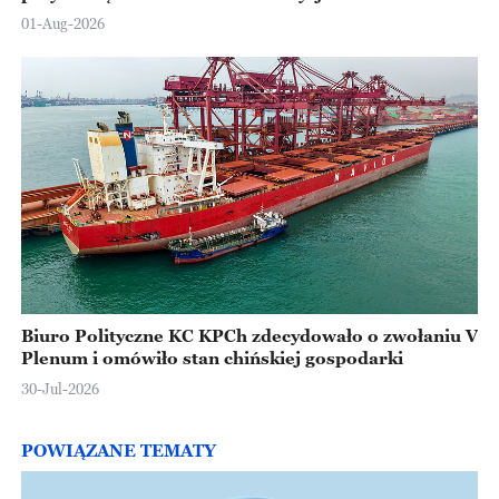
Europejskiej
01-Aug-2026
Biuro Polityczne KC KPCh zdecydowało o zwołaniu V
Plenum i omówiło stan chińskiej gospodarki
30-Jul-2026
POWIĄZANE TEMATY