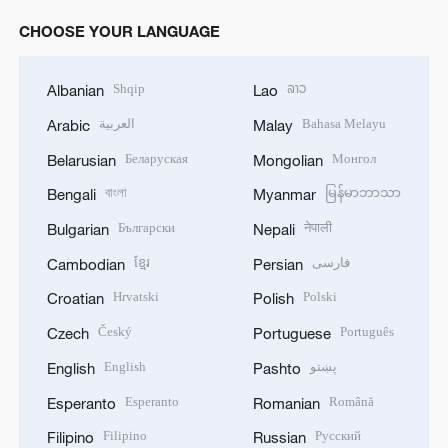
CHOOSE YOUR LANGUAGE
Shqip
ລາວ
Albanian
Lao
العربية
Bahasa Melayu
Arabic
Malay
Беларуская
Монгол
Belarusian
Mongolian
বাংলা
မြန်မာဘာသာ
Bengali
Myanmar
Български
नेपाली
Bulgarian
Nepali
ខ្មែរ
فارسی
Cambodian
Persian
Hrvatski
Polski
Croatian
Polish
Český
Português
Czech
Portuguese
English
پښتو
English
Pashto
Esperanto
Română
Esperanto
Romanian
Filipino
Русский
Filipino
Russian