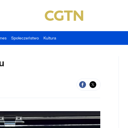
znes
Społeczeństwo
Kultura
u