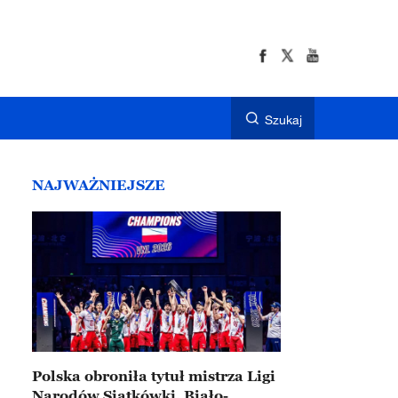
Szukaj
NAJWAŻNIEJSZE
Polska obroniła tytuł mistrza Ligi
Narodów Siatkówki. Biało-