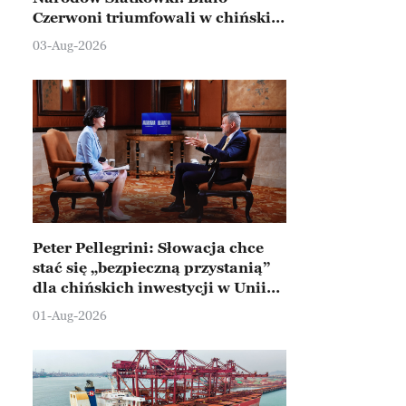
Czerwoni triumfowali w chińskim
Ningbo
03-Aug-2026
Peter Pellegrini: Słowacja chce
stać się „bezpieczną przystanią”
dla chińskich inwestycji w Unii
Europejskiej
01-Aug-2026