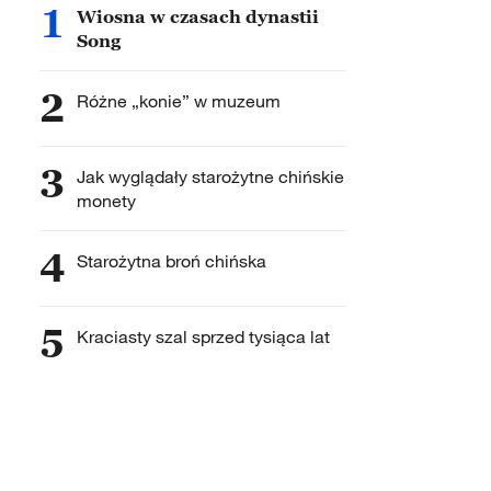
1
Wiosna w czasach dynastii
Song
2
Różne „konie” w muzeum
3
Jak wyglądały starożytne chińskie
monety
4
Starożytna broń chińska
5
Kraciasty szal sprzed tysiąca lat