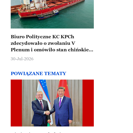
Biuro Polityczne KC KPCh
zdecydowało o zwołaniu V
Plenum i omówiło stan chińskiej
gospodarki
30-Jul-2026
POWIĄZANE TEMATY