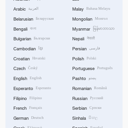
العربية
Bahasa Melayu
Arabic
Malay
Беларуская
Монгол
Belarusian
Mongolian
বাংলা
မြန်မာဘာသာ
Bengali
Myanmar
Български
नेपाली
Bulgarian
Nepali
ខ្មែរ
فارسی
Cambodian
Persian
Hrvatski
Polski
Croatian
Polish
Český
Português
Czech
Portuguese
English
پښتو
English
Pashto
Esperanto
Română
Esperanto
Romanian
Filipino
Русский
Filipino
Russian
Français
Српски
French
Serbian
Deutsch
සිංහල
German
Sinhala
Ελληνικά
Español
Greek
Spanish