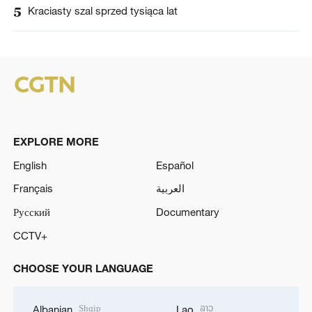
5
Kraciasty szal sprzed tysiąca lat
EXPLORE MORE
English
Español
Français
العربية
Русский
Documentary
CCTV+
CHOOSE YOUR LANGUAGE
Shqip
ລາວ
Albanian
Lao