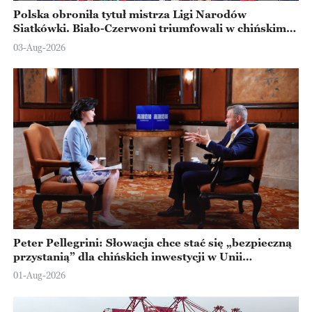
Polska obroniła tytuł mistrza Ligi Narodów
Siatkówki. Biało-Czerwoni triumfowali w chińskim
Ningbo
03-Aug-2026
Peter Pellegrini: Słowacja chce stać się „bezpieczną
przystanią” dla chińskich inwestycji w Unii
Europejskiej
01-Aug-2026