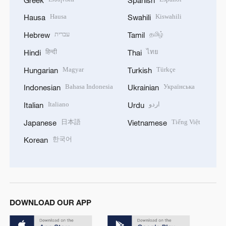
Hausa
Kiswahili
Hausa
Swahili
עברית
தமிழ்
Hebrew
Tamil
हिन्दी
ไทย
Hindi
Thai
Magyar
Türkçe
Hungarian
Turkish
Bahasa Indonesia
Українська
Indonesian
Ukrainian
Italiano
اردو
Italian
Urdu
日本語
Tiếng Việt
Japanese
Vietnamese
한국어
Korean
DOWNLOAD OUR APP