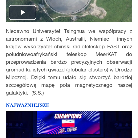
Play
Niedawno Uniwersytet Tsinghua we wsp
ół
pracy z
Video
astronomami z W
ł
och, Australii, Niemiec i innych
kraj
ó
w wykorzysta
ł
chi
ń
ski radioteleskop FAST oraz
po
ł
udniowoafryka
ń
ski teleskop MeerKAT do
przeprowadzenia bardzo precyzyjnych obserwacji
gromad kulistych gwiazd (globular clusters) w Drodze
Mlecznej. Dzi
ę
ki temu uda
ł
o si
ę
stworzy
ć
bardziej
szczeg
ół
ow
ą
map
ę
pola magnetycznego naszej
galaktyki. (S.S.)
NAJWAŻNIEJSZE