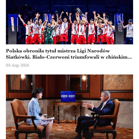
Polska obroniła tytuł mistrza Ligi Narodów
Siatkówki. Biało-Czerwoni triumfowali w chińskim
Ningbo
03-Aug-2026