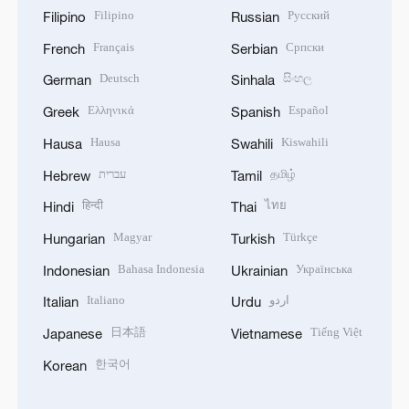
Filipino
Русский
Filipino
Russian
Français
Српски
French
Serbian
Deutsch
සිංහල
German
Sinhala
Ελληνικά
Español
Greek
Spanish
Hausa
Kiswahili
Hausa
Swahili
עברית
தமிழ்
Hebrew
Tamil
हिन्दी
ไทย
Hindi
Thai
Magyar
Türkçe
Hungarian
Turkish
Bahasa Indonesia
Українська
Indonesian
Ukrainian
Italiano
اردو
Italian
Urdu
日本語
Tiếng Việt
Japanese
Vietnamese
한국어
Korean