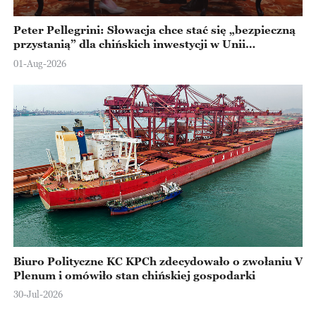
Peter Pellegrini: Słowacja chce stać się „bezpieczną
przystanią” dla chińskich inwestycji w Unii
Europejskiej
01-Aug-2026
Biuro Polityczne KC KPCh zdecydowało o zwołaniu V
Plenum i omówiło stan chińskiej gospodarki
30-Jul-2026