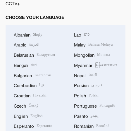
CCTV+
CHOOSE YOUR LANGUAGE
Shqip
ລາວ
Albanian
Lao
العربية
Bahasa Melayu
Arabic
Malay
Беларуская
Монгол
Belarusian
Mongolian
বাংলা
မြန်မာဘာသာ
Bengali
Myanmar
Български
नेपाली
Bulgarian
Nepali
ខ្មែរ
فارسی
Cambodian
Persian
Hrvatski
Polski
Croatian
Polish
Český
Português
Czech
Portuguese
English
پښتو
English
Pashto
Esperanto
Română
Esperanto
Romanian