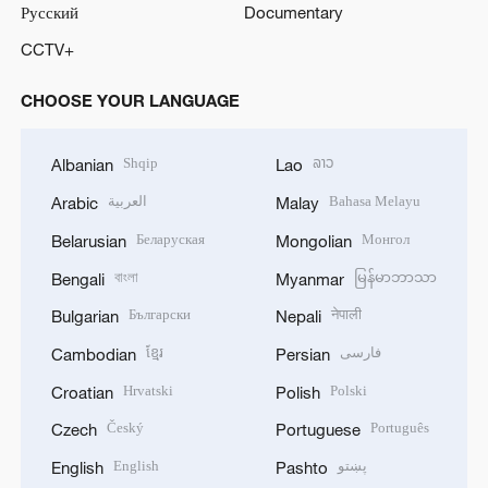
Русский
Documentary
CCTV+
CHOOSE YOUR LANGUAGE
Shqip
ລາວ
Albanian
Lao
العربية
Bahasa Melayu
Arabic
Malay
Беларуская
Монгол
Belarusian
Mongolian
বাংলা
မြန်မာဘာသာ
Bengali
Myanmar
Български
नेपाली
Bulgarian
Nepali
ខ្មែរ
فارسی
Cambodian
Persian
Hrvatski
Polski
Croatian
Polish
Český
Português
Czech
Portuguese
English
پښتو
English
Pashto