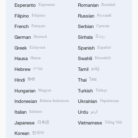
Esperanto
Română
Esperanto
Romanian
Filipino
Русский
Filipino
Russian
Français
Српски
French
Serbian
Deutsch
සිංහල
German
Sinhala
Ελληνικά
Español
Greek
Spanish
Hausa
Kiswahili
Hausa
Swahili
עברית
தமிழ்
Hebrew
Tamil
हिन्दी
ไทย
Hindi
Thai
Magyar
Türkçe
Hungarian
Turkish
Bahasa Indonesia
Українська
Indonesian
Ukrainian
Italiano
اردو
Italian
Urdu
日本語
Tiếng Việt
Japanese
Vietnamese
한국어
Korean