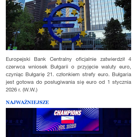
Europejski Bank Centralny oficjalnie zatwierdzi
ł
4
czerwca wniosek Bu
ł
garii o przyj
ę
cie waluty euro,
czyni
ą
c Bu
ł
gari
ę
21. cz
ł
onkiem strefy euro. Bu
ł
garia
jest gotowa do pos
ł
ugiwania si
ę
euro od 1 stycznia
2026 r. (W.W.)
NAJWAŻNIEJSZE