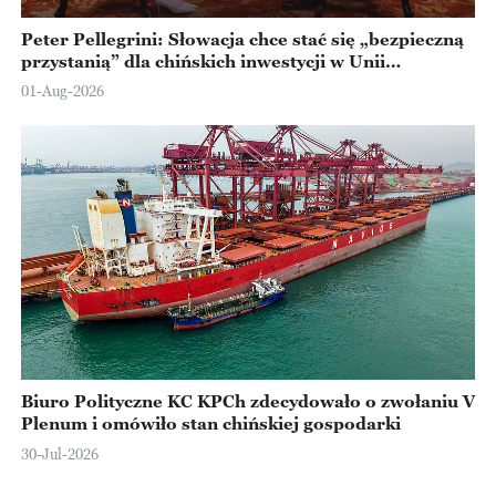
Peter Pellegrini: Słowacja chce stać się „bezpieczną
przystanią” dla chińskich inwestycji w Unii
Europejskiej
01-Aug-2026
Biuro Polityczne KC KPCh zdecydowało o zwołaniu V
Plenum i omówiło stan chińskiej gospodarki
30-Jul-2026