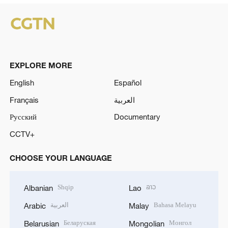
EXPLORE MORE
English
Español
Français
العربية
Русский
Documentary
CCTV+
CHOOSE YOUR LANGUAGE
Shqip
ລາວ
Albanian
Lao
العربية
Bahasa Melayu
Arabic
Malay
Беларуская
Монгол
Belarusian
Mongolian