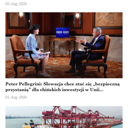
Ningbo
03-Aug-2026
Peter Pellegrini: Słowacja chce stać się „bezpieczną
przystanią” dla chińskich inwestycji w Unii
Europejskiej
01-Aug-2026