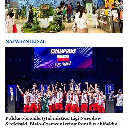
NAJWAŻNIEJSZE
Polska obroniła tytuł mistrza Ligi Narodów
Siatkówki. Biało-Czerwoni triumfowali w chińskim