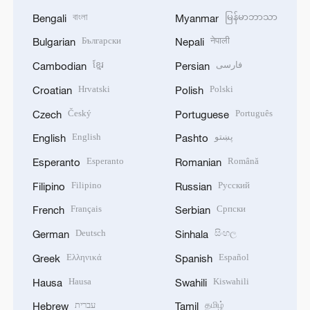
বাংলা
မြန်မာဘာသာ
Bengali
Myanmar
Български
नेपाली
Bulgarian
Nepali
ខ្មែរ
فارسی
Cambodian
Persian
Hrvatski
Polski
Croatian
Polish
Český
Português
Czech
Portuguese
English
پښتو
English
Pashto
Esperanto
Română
Esperanto
Romanian
Filipino
Русский
Filipino
Russian
Français
Српски
French
Serbian
Deutsch
සිංහල
German
Sinhala
Ελληνικά
Español
Greek
Spanish
Hausa
Kiswahili
Hausa
Swahili
עברית
தமிழ்
Hebrew
Tamil