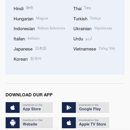
हिन्दी
ไทย
Hindi
Thai
Magyar
Türkçe
Hungarian
Turkish
Bahasa Indonesia
Українська
Indonesian
Ukrainian
Italiano
اردو
Italian
Urdu
日本語
Tiếng Việt
Japanese
Vietnamese
한국어
Korean
DOWNLOAD OUR APP