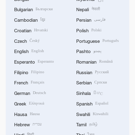
Български
नेपाली
Bulgarian
Nepali
ខ្មែរ
فارسی
Cambodian
Persian
Hrvatski
Polski
Croatian
Polish
Český
Português
Czech
Portuguese
English
پښتو
English
Pashto
Esperanto
Română
Esperanto
Romanian
Filipino
Русский
Filipino
Russian
Français
Српски
French
Serbian
Deutsch
සිංහල
German
Sinhala
Ελληνικά
Español
Greek
Spanish
Hausa
Kiswahili
Hausa
Swahili
עברית
தமிழ்
Hebrew
Tamil
हिन्दी
ไทย
Hindi
Thai