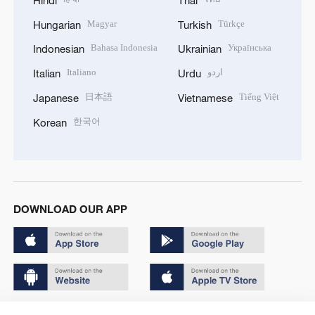
Magyar
Türkçe
Hungarian
Turkish
Bahasa Indonesia
Українська
Indonesian
Ukrainian
Italiano
اردو
Italian
Urdu
日本語
Tiếng Việt
Japanese
Vietnamese
한국어
Korean
DOWNLOAD OUR APP
Copyright © 2024 CGTN.