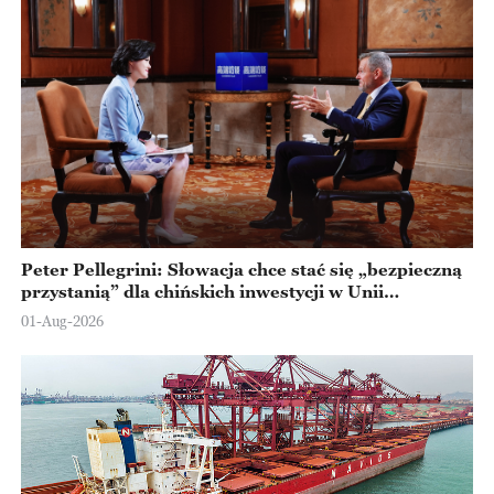
Peter Pellegrini: Słowacja chce stać się „bezpieczną
przystanią” dla chińskich inwestycji w Unii
Europejskiej
01-Aug-2026