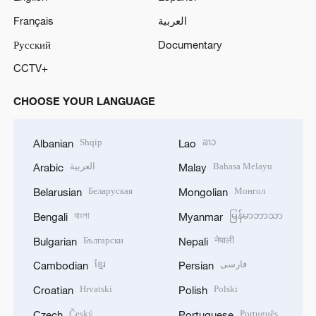
Français
العربية
Русский
Documentary
CCTV+
CHOOSE YOUR LANGUAGE
Shqip
ລາວ
Albanian
Lao
العربية
Bahasa Melayu
Arabic
Malay
Беларуская
Монгол
Belarusian
Mongolian
বাংলা
မြန်မာဘာသာ
Bengali
Myanmar
Български
नेपाली
Bulgarian
Nepali
ខ្មែរ
فارسی
Cambodian
Persian
Hrvatski
Polski
Croatian
Polish
Český
Português
Czech
Portuguese