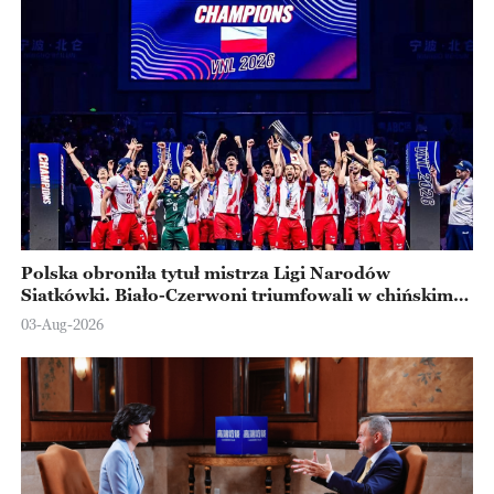
Polska obroniła tytuł mistrza Ligi Narodów
Siatkówki. Biało-Czerwoni triumfowali w chińskim
Ningbo
03-Aug-2026