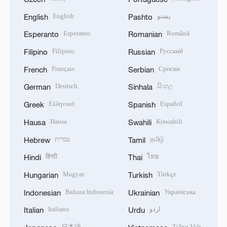
English
پښتو
English
Pashto
Esperanto
Română
Esperanto
Romanian
Filipino
Русский
Filipino
Russian
Français
Српски
French
Serbian
Deutsch
සිංහල
German
Sinhala
Ελληνικά
Español
Greek
Spanish
Hausa
Kiswahili
Hausa
Swahili
עברית
தமிழ்
Hebrew
Tamil
हिन्दी
ไทย
Hindi
Thai
Magyar
Türkçe
Hungarian
Turkish
Bahasa Indonesia
Українська
Indonesian
Ukrainian
Italiano
اردو
Italian
Urdu
日本語
Tiếng Việt