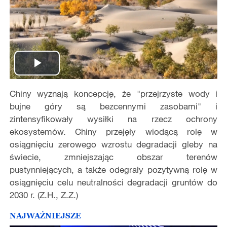
Play
Chiny wyznają koncepcję, że "przejrzyste wody i
Video
bujne góry są bezcennymi zasobami" i
zintensyfikowały wysiłki na rzecz ochrony
ekosystemów. Chiny przejęły wiodącą rolę w
osiągnięciu zerowego wzrostu degradacji gleby na
świecie, zmniejszając obszar terenów
pustynniejących, a także odegrały pozytywną rolę w
osiągnięciu celu neutralności degradacji gruntów do
2030 r. (Z.H., Z.Z.)
NAJWAŻNIEJSZE