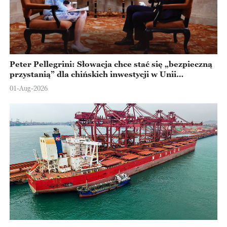
Peter Pellegrini: Słowacja chce stać się „bezpieczną
przystanią” dla chińskich inwestycji w Unii
Europejskiej
01-Aug-2026