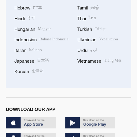
עברית
தமிழ்
Hebrew
Tamil
हिन्दी
ไทย
Hindi
Thai
Magyar
Türkçe
Hungarian
Turkish
Bahasa Indonesia
Українська
Indonesian
Ukrainian
Italiano
اردو
Italian
Urdu
日本語
Tiếng Việt
Japanese
Vietnamese
한국어
Korean
DOWNLOAD OUR APP