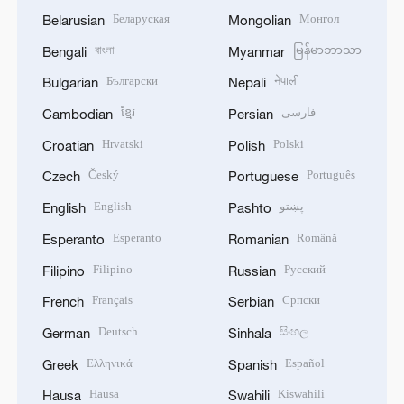
Беларуская
Монгол
Belarusian
Mongolian
বাংলা
မြန်မာဘာသာ
Bengali
Myanmar
Български
नेपाली
Bulgarian
Nepali
ខ្មែរ
فارسی
Cambodian
Persian
Hrvatski
Polski
Croatian
Polish
Český
Português
Czech
Portuguese
English
پښتو
English
Pashto
Esperanto
Română
Esperanto
Romanian
Filipino
Русский
Filipino
Russian
Français
Српски
French
Serbian
Deutsch
සිංහල
German
Sinhala
Ελληνικά
Español
Greek
Spanish
Hausa
Kiswahili
Hausa
Swahili