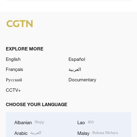
EXPLORE MORE
English
Español
Français
العربية
Русский
Documentary
CCTV+
CHOOSE YOUR LANGUAGE
Shqip
ລາວ
Albanian
Lao
العربية
Bahasa Melayu
Arabic
Malay