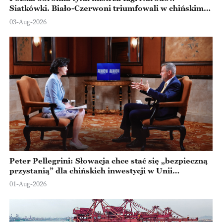
Siatkówki. Biało-Czerwoni triumfowali w chińskim
Ningbo
03-Aug-2026
Peter Pellegrini: Słowacja chce stać się „bezpieczną
przystanią” dla chińskich inwestycji w Unii
Europejskiej
01-Aug-2026