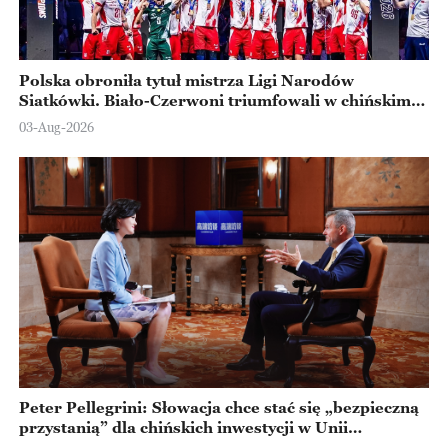
Polska obroniła tytuł mistrza Ligi Narodów
Siatkówki. Biało-Czerwoni triumfowali w chińskim
Ningbo
03-Aug-2026
Peter Pellegrini: Słowacja chce stać się „bezpieczną
przystanią” dla chińskich inwestycji w Unii
Europejskiej