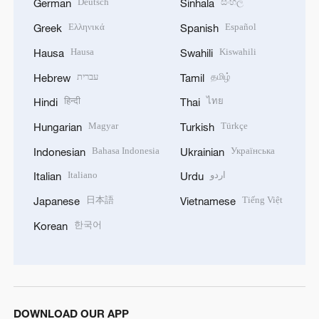
Deutsch
සිංහල
German
Sinhala
Ελληνικά
Español
Greek
Spanish
Hausa
Kiswahili
Hausa
Swahili
עברית
தமிழ்
Hebrew
Tamil
हिन्दी
ไทย
Hindi
Thai
Magyar
Türkçe
Hungarian
Turkish
Bahasa Indonesia
Українська
Indonesian
Ukrainian
Italiano
اردو
Italian
Urdu
日本語
Tiếng Việt
Japanese
Vietnamese
한국어
Korean
DOWNLOAD OUR APP