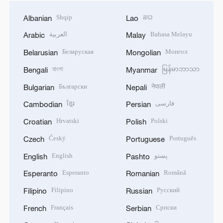
Shqip
ລາວ
Albanian
Lao
العربية
Bahasa Melayu
Arabic
Malay
Беларуская
Монгол
Belarusian
Mongolian
বাংলা
မြန်မာဘာသာ
Bengali
Myanmar
Български
नेपाली
Bulgarian
Nepali
ខ្មែរ
فارسی
Cambodian
Persian
Hrvatski
Polski
Croatian
Polish
Český
Português
Czech
Portuguese
English
پښتو
English
Pashto
Esperanto
Română
Esperanto
Romanian
Filipino
Русский
Filipino
Russian
Français
Српски
French
Serbian