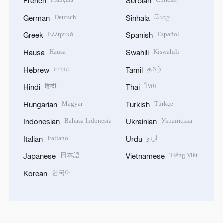
French
Serbian
Deutsch
සිංහල
German
Sinhala
Ελληνικά
Español
Greek
Spanish
Hausa
Kiswahili
Hausa
Swahili
עברית
தமிழ்
Hebrew
Tamil
हिन्दी
ไทย
Hindi
Thai
Magyar
Türkçe
Hungarian
Turkish
Bahasa Indonesia
Українська
Indonesian
Ukrainian
Italiano
اردو
Italian
Urdu
日本語
Tiếng Việt
Japanese
Vietnamese
한국어
Korean