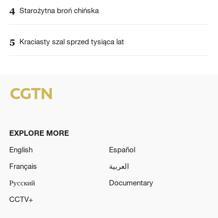
4
Starożytna broń chińska
5
Kraciasty szal sprzed tysiąca lat
EXPLORE MORE
English
Español
Français
العربية
Русский
Documentary
CCTV+