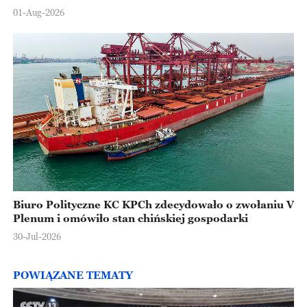
Europejskiej
01-Aug-2026
Biuro Polityczne KC KPCh zdecydowało o zwołaniu V
Plenum i omówiło stan chińskiej gospodarki
30-Jul-2026
POWIĄZANE TEMATY