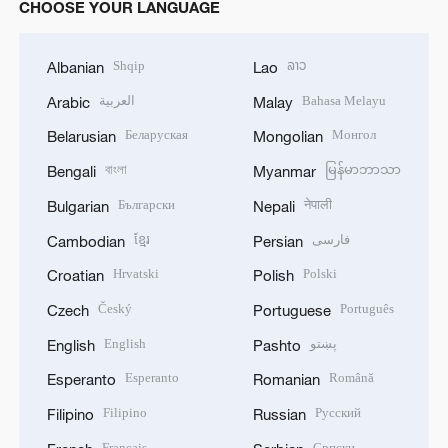
CHOOSE YOUR LANGUAGE
Shqip
ລາວ
Albanian
Lao
العربية
Bahasa Melayu
Arabic
Malay
Беларуская
Монгол
Belarusian
Mongolian
বাংলা
မြန်မာဘာသာ
Bengali
Myanmar
Български
नेपाली
Bulgarian
Nepali
ខ្មែរ
فارسی
Cambodian
Persian
Hrvatski
Polski
Croatian
Polish
Český
Português
Czech
Portuguese
English
پښتو
English
Pashto
Esperanto
Română
Esperanto
Romanian
Filipino
Русский
Filipino
Russian
Français
Српски