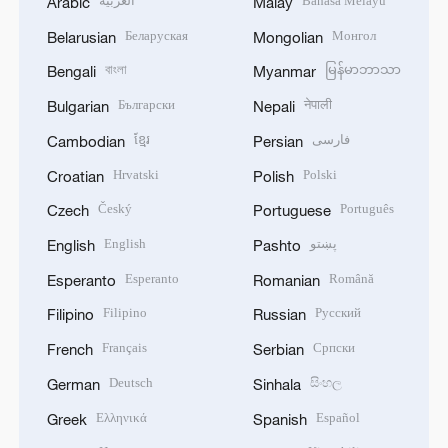
العربية
Bahasa Melayu
Arabic
Malay
Беларуская
Монгол
Belarusian
Mongolian
বাংলা
မြန်မာဘာသာ
Bengali
Myanmar
Български
नेपाली
Bulgarian
Nepali
ខ្មែរ
فارسی
Cambodian
Persian
Hrvatski
Polski
Croatian
Polish
Český
Português
Czech
Portuguese
English
پښتو
English
Pashto
Esperanto
Română
Esperanto
Romanian
Filipino
Русский
Filipino
Russian
Français
Српски
French
Serbian
Deutsch
සිංහල
German
Sinhala
Ελληνικά
Español
Greek
Spanish