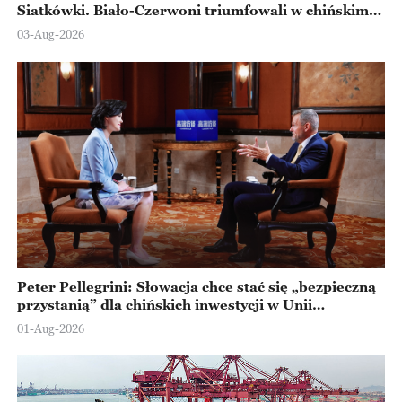
Siatkówki. Biało-Czerwoni triumfowali w chińskim
Ningbo
03-Aug-2026
Peter Pellegrini: Słowacja chce stać się „bezpieczną
przystanią” dla chińskich inwestycji w Unii
Europejskiej
01-Aug-2026