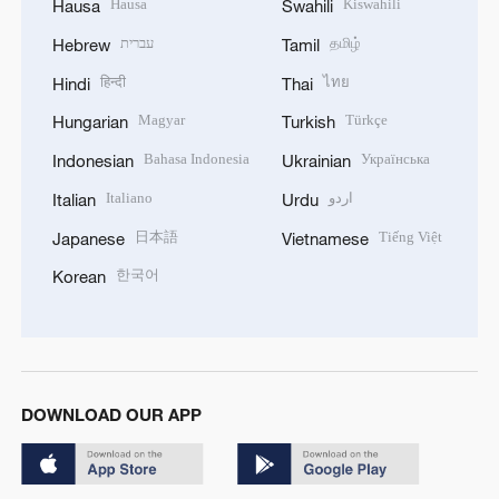
Hausa
Kiswahili
Hausa
Swahili
עברית
தமிழ்
Hebrew
Tamil
हिन्दी
ไทย
Hindi
Thai
Magyar
Türkçe
Hungarian
Turkish
Bahasa Indonesia
Українська
Indonesian
Ukrainian
Italiano
اردو
Italian
Urdu
日本語
Tiếng Việt
Japanese
Vietnamese
한국어
Korean
DOWNLOAD OUR APP