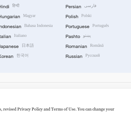
Hindi
हिन्दी
Persian
فارسی
Hungarian
Magyar
Polish
Polski
Indonesian
Bahasa Indonesia
Portuguese
Português
Italian
Italiano
Pashto
پښتو
Japanese
日本語
Romanian
Română
Korean
한국어
Russian
Русский
es, revised Privacy Policy and Terms of Use. You can change your
备 11010502050052号
Disinformation report hotline: 010-8506146