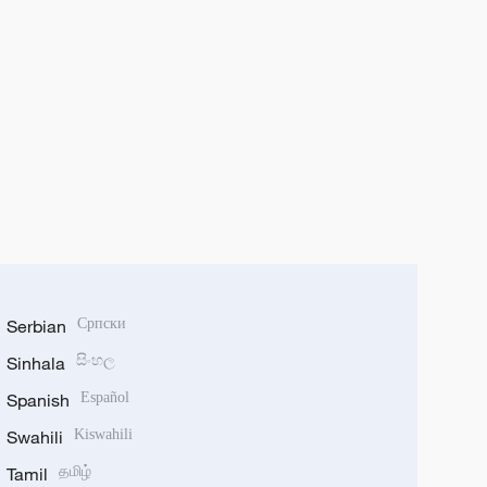
Serbian
Српски
Sinhala
සිංහල
Spanish
Español
Swahili
Kiswahili
Tamil
தமிழ்