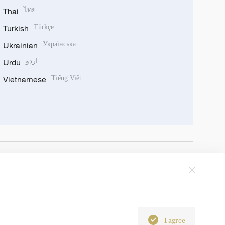
Thai
ไทย
Turkish
Türkçe
Ukrainian
Українська
Urdu
اردو
Vietnamese
Tiếng Việt
I agree
6