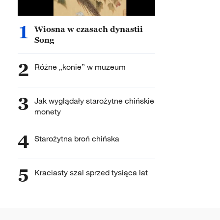
1
Wiosna w czasach dynastii
Song
2
Różne „konie” w muzeum
3
Jak wyglądały starożytne chińskie
monety
4
Starożytna broń chińska
5
Kraciasty szal sprzed tysiąca lat