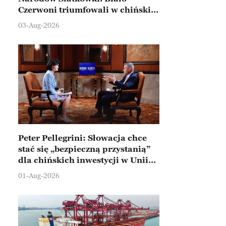
Czerwoni triumfowali w chińskim
Ningbo
03-Aug-2026
Peter Pellegrini: Słowacja chce
stać się „bezpieczną przystanią”
dla chińskich inwestycji w Unii
Europejskiej
01-Aug-2026