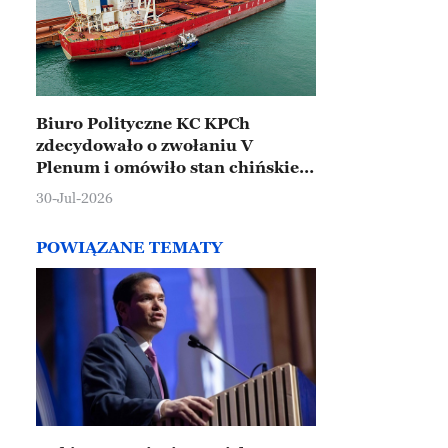
Biuro Polityczne KC KPCh
zdecydowało o zwołaniu V
Plenum i omówiło stan chińskiej
gospodarki
30-Jul-2026
POWIĄZANE TEMATY