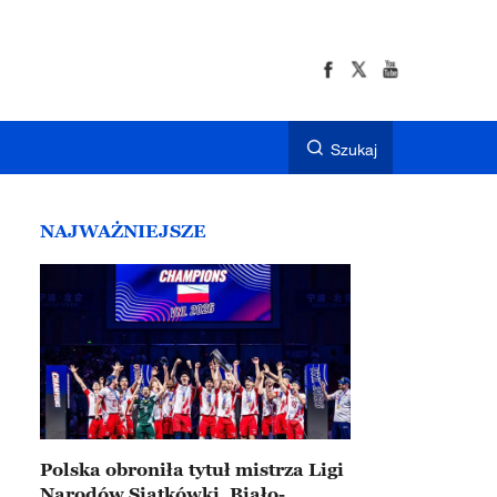
Szukaj
NAJWAŻNIEJSZE
Polska obroniła tytuł mistrza Ligi
Narodów Siatkówki. Biało-