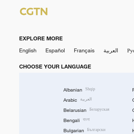
EXPLORE MORE
English
Español
Français
العربية
Ру
CHOOSE YOUR LANGUAGE
Albanian
Shqip
Arabic
العربية
Belarusian
Беларуская
Bengali
বাংলা
Bulgarian
Български