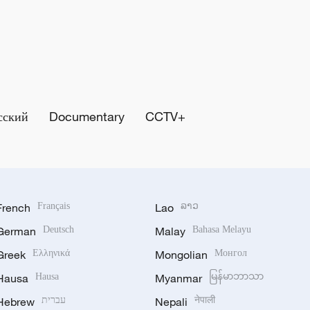
сский
Documentary
CCTV+
French
Français
Lao
ລາວ
German
Deutsch
Malay
Bahasa Melayu
Greek
Ελληνικά
Mongolian
Монгол
Hausa
Hausa
Myanmar
မြန်မာဘာသာ
Hebrew
עברית
Nepali
नेपाली