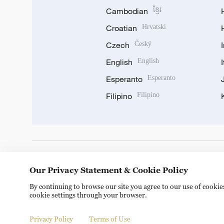
Cambodian
ខ្មែរ
Croatian
Hrvatski
Czech
Český
English
English
Esperanto
Esperanto
Filipino
Filipino
DOWNLOAD OUR APP
Our Privacy Statement & Cookie Policy
By continuing to browse our site you agree to our use of cooki
cookie settings through your browser.
Privacy Policy
Terms of Use
Copyright © 2024 CGTN.
京ICP备20000184号
京公网安