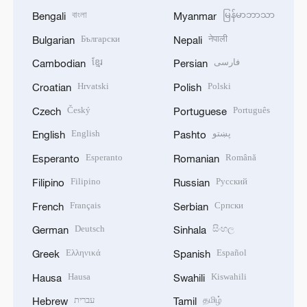
বাংলা
မြန်မာဘာသာ
Bengali
Myanmar
Български
नेपाली
Bulgarian
Nepali
ខ្មែរ
فارسی
Cambodian
Persian
Hrvatski
Polski
Croatian
Polish
Český
Português
Czech
Portuguese
English
پښتو
English
Pashto
Esperanto
Română
Esperanto
Romanian
Filipino
Русский
Filipino
Russian
Français
Српски
French
Serbian
Deutsch
සිංහල
German
Sinhala
Ελληνικά
Español
Greek
Spanish
Hausa
Kiswahili
Hausa
Swahili
עברית
தமிழ்
Hebrew
Tamil