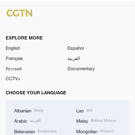
EXPLORE MORE
English
Español
Français
العربية
Русский
Documentary
CCTV+
CHOOSE YOUR LANGUAGE
Shqip
ລາວ
Albanian
Lao
العربية
Bahasa Melayu
Arabic
Malay
Беларуская
Монгол
Belarusian
Mongolian