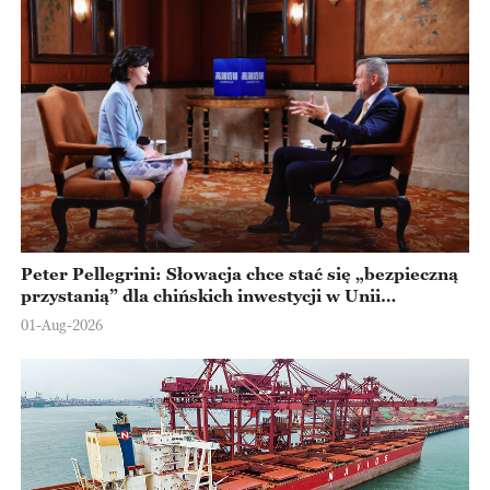
Peter Pellegrini: Słowacja chce stać się „bezpieczną
przystanią” dla chińskich inwestycji w Unii
Europejskiej
01-Aug-2026