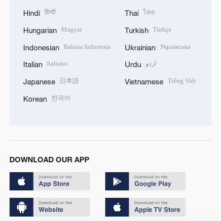
हिन्दी
ไทย
Hindi
Thai
Magyar
Türkçe
Hungarian
Turkish
Bahasa Indonesia
Українська
Indonesian
Ukrainian
Italiano
اردو
Italian
Urdu
日本語
Tiếng Việt
Japanese
Vietnamese
한국어
Korean
DOWNLOAD OUR APP