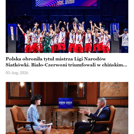
Polska obroniła tytuł mistrza Ligi Narodów
Siatkówki. Biało-Czerwoni triumfowali w chińskim
Ningbo
03-Aug-2026