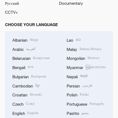
Русский
Documentary
CCTV+
CHOOSE YOUR LANGUAGE
Shqip
ລາວ
Albanian
Lao
العربية
Bahasa Melayu
Arabic
Malay
Беларуская
Монгол
Belarusian
Mongolian
বাংলা
မြန်မာဘာသာ
Bengali
Myanmar
Български
नेपाली
Bulgarian
Nepali
ខ្មែរ
فارسی
Cambodian
Persian
Hrvatski
Polski
Croatian
Polish
Český
Português
Czech
Portuguese
English
پښتو
English
Pashto