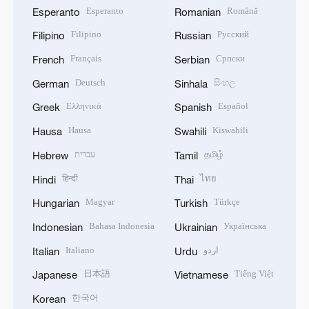
Esperanto
Română
Esperanto
Romanian
Filipino
Русский
Filipino
Russian
Français
Српски
French
Serbian
Deutsch
සිංහල
German
Sinhala
Ελληνικά
Español
Greek
Spanish
Hausa
Kiswahili
Hausa
Swahili
עברית
தமிழ்
Hebrew
Tamil
हिन्दी
ไทย
Hindi
Thai
Magyar
Türkçe
Hungarian
Turkish
Bahasa Indonesia
Українська
Indonesian
Ukrainian
Italiano
اردو
Italian
Urdu
日本語
Tiếng Việt
Japanese
Vietnamese
한국어
Korean