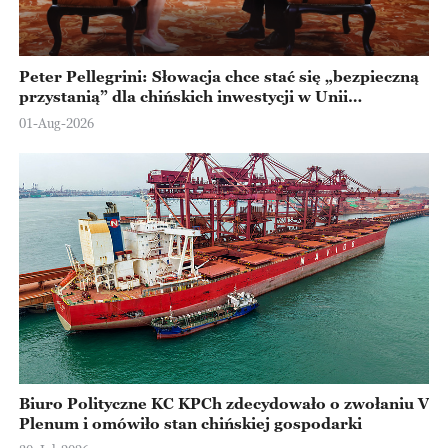
Peter Pellegrini: Słowacja chce stać się „bezpieczną
przystanią” dla chińskich inwestycji w Unii
Europejskiej
01-Aug-2026
Biuro Polityczne KC KPCh zdecydowało o zwołaniu V
Plenum i omówiło stan chińskiej gospodarki