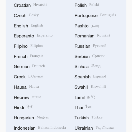
Hrvatski
Polski
Croatian
Polish
Český
Português
Czech
Portuguese
English
پښتو
English
Pashto
Esperanto
Română
Esperanto
Romanian
Filipino
Русский
Filipino
Russian
Français
Српски
French
Serbian
Deutsch
සිංහල
German
Sinhala
Ελληνικά
Español
Greek
Spanish
Hausa
Kiswahili
Hausa
Swahili
עברית
தமிழ்
Hebrew
Tamil
हिन्दी
ไทย
Hindi
Thai
Magyar
Türkçe
Hungarian
Turkish
Bahasa Indonesia
Українська
Indonesian
Ukrainian