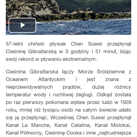
Play
57-letni chiński pływak Chen Suwei przepłynął
Video
Cieśninę Gibraltarską w 3 godziny i 51 minut, bijąc
swój rekord w pływaniu ekstremalnym.
Cieśnina Gibraltarska łączy Morze Śródziemne z
Oceanem Atlantyckim i jest znana z
nieprzewidywalnych prądów, dużej różnicy
temperatur wody i ruchliwej żeglugi. Odkąd została
po raz pierwszy pokonana wpław przez ludzi w 1928
roku, mniej niż tysiącu osób na całym świecie udało
się ją przepłynąć. Wcześniej Chen Suwei przepłynął
Kanał La Manche, Kanał Catalina, Kanał Molokai,
Kanał Północny, Cieśninę Cooka i inne „najtrudniejsze