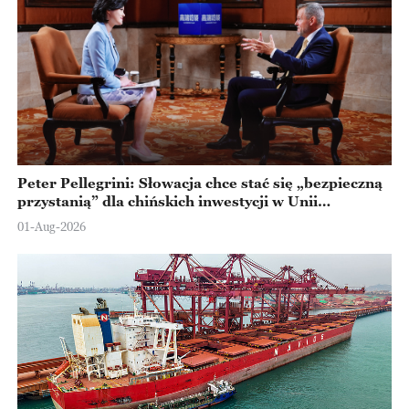
Peter Pellegrini: Słowacja chce stać się „bezpieczną
przystanią” dla chińskich inwestycji w Unii
Europejskiej
01-Aug-2026