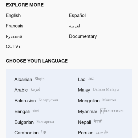
EXPLORE MORE
English
Español
Français
العربية
Русский
Documentary
CCTV+
CHOOSE YOUR LANGUAGE
Shqip
ລາວ
Albanian
Lao
العربية
Bahasa Melayu
Arabic
Malay
Беларуская
Монгол
Belarusian
Mongolian
বাংলা
မြန်မာဘာသာ
Bengali
Myanmar
Български
नेपाली
Bulgarian
Nepali
ខ្មែរ
فارسی
Cambodian
Persian