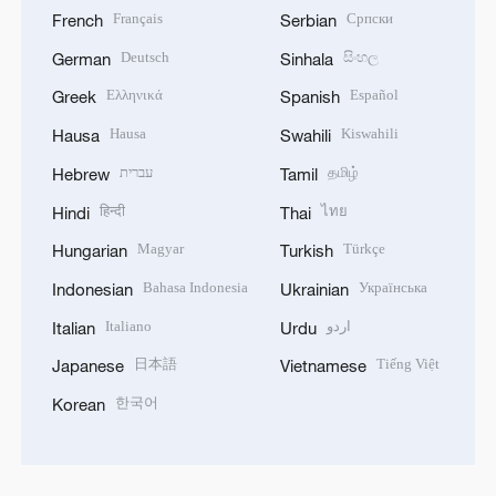
Français
Српски
French
Serbian
Deutsch
සිංහල
German
Sinhala
Ελληνικά
Español
Greek
Spanish
Hausa
Kiswahili
Hausa
Swahili
עברית
தமிழ்
Hebrew
Tamil
हिन्दी
ไทย
Hindi
Thai
Magyar
Türkçe
Hungarian
Turkish
Bahasa Indonesia
Українська
Indonesian
Ukrainian
Italiano
اردو
Italian
Urdu
日本語
Tiếng Việt
Japanese
Vietnamese
한국어
Korean