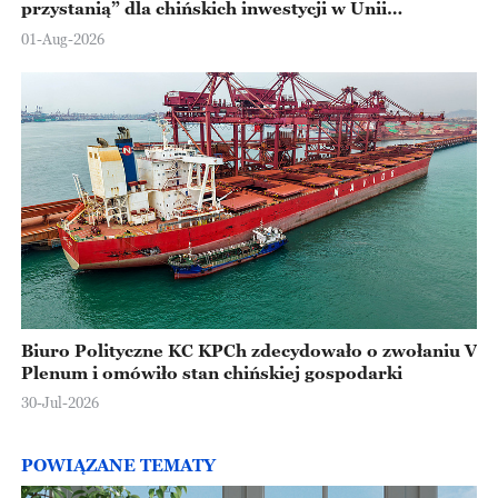
przystanią” dla chińskich inwestycji w Unii
Europejskiej
01-Aug-2026
Biuro Polityczne KC KPCh zdecydowało o zwołaniu V
Plenum i omówiło stan chińskiej gospodarki
30-Jul-2026
POWIĄZANE TEMATY