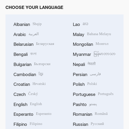
CHOOSE YOUR LANGUAGE
Shqip
ລາວ
Albanian
Lao
العربية
Bahasa Melayu
Arabic
Malay
Беларуская
Монгол
Belarusian
Mongolian
বাংলা
မြန်မာဘာသာ
Bengali
Myanmar
Български
नेपाली
Bulgarian
Nepali
ខ្មែរ
فارسی
Cambodian
Persian
Hrvatski
Polski
Croatian
Polish
Český
Português
Czech
Portuguese
English
پښتو
English
Pashto
Esperanto
Română
Esperanto
Romanian
Filipino
Русский
Filipino
Russian