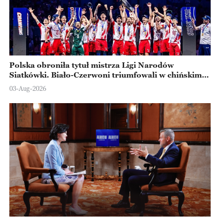
Polska obroniła tytuł mistrza Ligi Narodów
Siatkówki. Biało-Czerwoni triumfowali w chińskim
Ningbo
03-Aug-2026