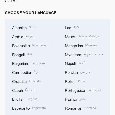
CCTV+
CHOOSE YOUR LANGUAGE
Shqip
ລາວ
Albanian
Lao
العربية
Bahasa Melayu
Arabic
Malay
Беларуская
Монгол
Belarusian
Mongolian
বাংলা
မြန်မာဘာသာ
Bengali
Myanmar
Български
नेपाली
Bulgarian
Nepali
ខ្មែរ
فارسی
Cambodian
Persian
Hrvatski
Polski
Croatian
Polish
Český
Português
Czech
Portuguese
English
پښتو
English
Pashto
Esperanto
Română
Esperanto
Romanian