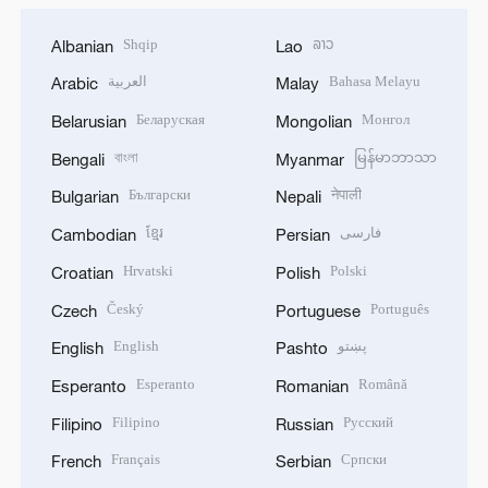
Shqip
ລາວ
Albanian
Lao
العربية
Bahasa Melayu
Arabic
Malay
Беларуская
Монгол
Belarusian
Mongolian
বাংলা
မြန်မာဘာသာ
Bengali
Myanmar
Български
नेपाली
Bulgarian
Nepali
ខ្មែរ
فارسی
Cambodian
Persian
Hrvatski
Polski
Croatian
Polish
Český
Português
Czech
Portuguese
English
پښتو
English
Pashto
Esperanto
Română
Esperanto
Romanian
Filipino
Русский
Filipino
Russian
Français
Српски
French
Serbian