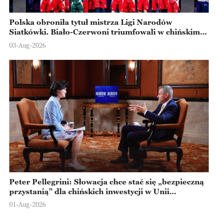
Polska obroniła tytuł mistrza Ligi Narodów
Siatkówki. Biało-Czerwoni triumfowali w chińskim
Ningbo
03-Aug-2026
Peter Pellegrini: Słowacja chce stać się „bezpieczną
przystanią” dla chińskich inwestycji w Unii
Europejskiej
01-Aug-2026