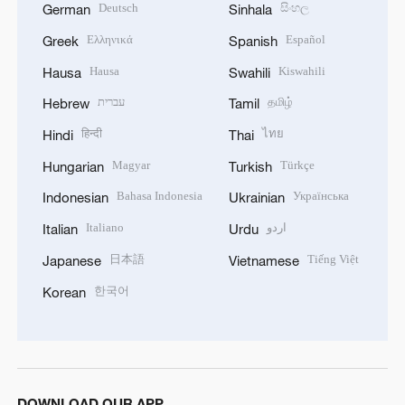
Deutsch
සිංහල
German
Sinhala
Ελληνικά
Español
Greek
Spanish
Hausa
Kiswahili
Hausa
Swahili
עברית
தமிழ்
Hebrew
Tamil
हिन्दी
ไทย
Hindi
Thai
Magyar
Türkçe
Hungarian
Turkish
Bahasa Indonesia
Українська
Indonesian
Ukrainian
Italiano
اردو
Italian
Urdu
日本語
Tiếng Việt
Japanese
Vietnamese
한국어
Korean
DOWNLOAD OUR APP