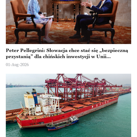
Peter Pellegrini: Słowacja chce stać się „bezpieczną
przystanią” dla chińskich inwestycji w Unii
Europejskiej
01-Aug-2026