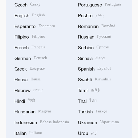
Český
Português
Czech
Portuguese
English
پښتو
English
Pashto
Esperanto
Română
Esperanto
Romanian
Filipino
Русский
Filipino
Russian
Français
Српски
French
Serbian
Deutsch
සිංහල
German
Sinhala
Ελληνικά
Español
Greek
Spanish
Hausa
Kiswahili
Hausa
Swahili
עברית
தமிழ்
Hebrew
Tamil
हिन्दी
ไทย
Hindi
Thai
Magyar
Türkçe
Hungarian
Turkish
Bahasa Indonesia
Українська
Indonesian
Ukrainian
Italiano
اردو
Italian
Urdu