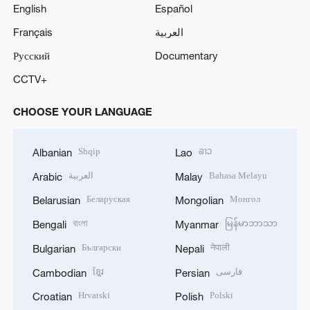
English
Español
Français
العربية
Русский
Documentary
CCTV+
CHOOSE YOUR LANGUAGE
Shqip
ລາວ
Albanian
Lao
العربية
Bahasa Melayu
Arabic
Malay
Беларуская
Монгол
Belarusian
Mongolian
বাংলা
မြန်မာဘာသာ
Bengali
Myanmar
Български
नेपाली
Bulgarian
Nepali
ខ្មែរ
فارسی
Cambodian
Persian
Hrvatski
Polski
Croatian
Polish