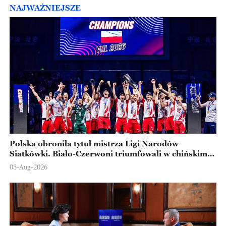
NAJWAŻNIEJSZE
Polska obroniła tytuł mistrza Ligi Narodów
Siatkówki. Biało-Czerwoni triumfowali w chińskim
Ningbo
03-Aug-2026