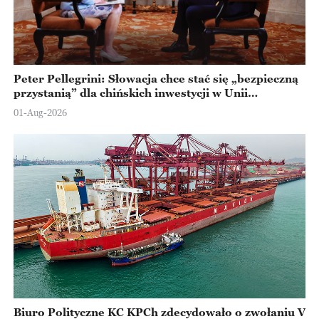
Peter Pellegrini: Słowacja chce stać się „bezpieczną
przystanią” dla chińskich inwestycji w Unii
Europejskiej
01-Aug-2026
Biuro Polityczne KC KPCh zdecydowało o zwołaniu V