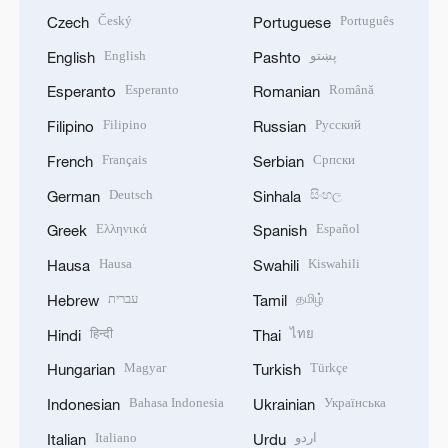
Český
Português
Czech
Portuguese
English
پښتو
English
Pashto
Esperanto
Română
Esperanto
Romanian
Filipino
Русский
Filipino
Russian
Français
Српски
French
Serbian
Deutsch
සිංහල
German
Sinhala
Ελληνικά
Español
Greek
Spanish
Hausa
Kiswahili
Hausa
Swahili
עברית
தமிழ்
Hebrew
Tamil
हिन्दी
ไทย
Hindi
Thai
Magyar
Türkçe
Hungarian
Turkish
Bahasa Indonesia
Українська
Indonesian
Ukrainian
Italiano
اردو
Italian
Urdu