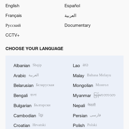
English
Español
Français
العربية
Русский
Documentary
CCTV+
CHOOSE YOUR LANGUAGE
Shqip
ລາວ
Albanian
Lao
العربية
Bahasa Melayu
Arabic
Malay
Беларуская
Монгол
Belarusian
Mongolian
বাংলা
မြန်မာဘာသာ
Bengali
Myanmar
Български
नेपाली
Bulgarian
Nepali
ខ្មែរ
فارسی
Cambodian
Persian
Hrvatski
Polski
Croatian
Polish