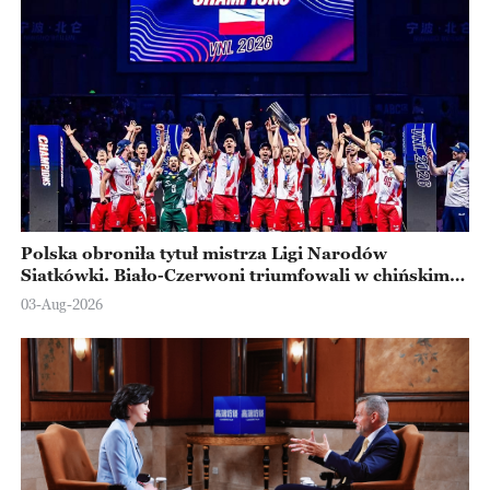
Polska obroniła tytuł mistrza Ligi Narodów
Siatkówki. Biało-Czerwoni triumfowali w chińskim
Ningbo
03-Aug-2026