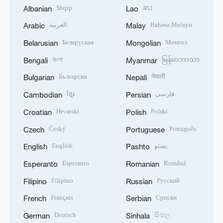
Shqip
ລາວ
Albanian
Lao
العربية
Bahasa Melayu
Arabic
Malay
Беларуская
Монгол
Belarusian
Mongolian
বাংলা
မြန်မာဘာသာ
Bengali
Myanmar
Български
नेपाली
Bulgarian
Nepali
ខ្មែរ
فارسی
Cambodian
Persian
Hrvatski
Polski
Croatian
Polish
Český
Português
Czech
Portuguese
English
پښتو
English
Pashto
Esperanto
Română
Esperanto
Romanian
Filipino
Русский
Filipino
Russian
Français
Српски
French
Serbian
Deutsch
සිංහල
German
Sinhala