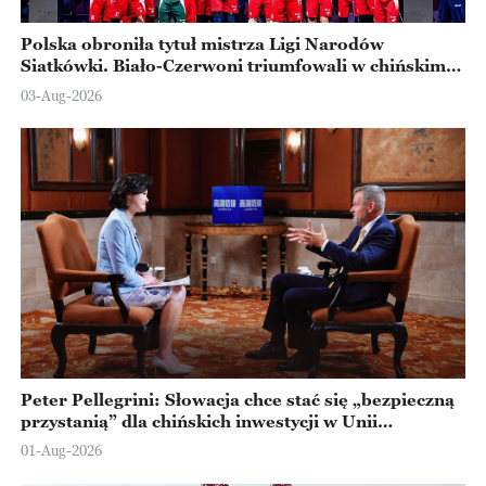
Polska obroniła tytuł mistrza Ligi Narodów
Siatkówki. Biało-Czerwoni triumfowali w chińskim
Ningbo
03-Aug-2026
Peter Pellegrini: Słowacja chce stać się „bezpieczną
przystanią” dla chińskich inwestycji w Unii
Europejskiej
01-Aug-2026