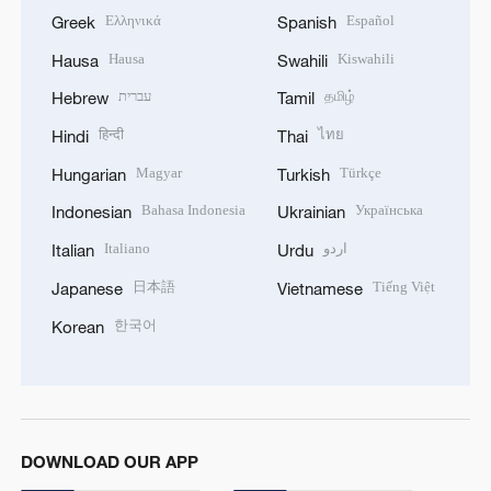
Ελληνικά
Español
Greek
Spanish
Hausa
Kiswahili
Hausa
Swahili
עברית
தமிழ்
Hebrew
Tamil
हिन्दी
ไทย
Hindi
Thai
Magyar
Türkçe
Hungarian
Turkish
Bahasa Indonesia
Українська
Indonesian
Ukrainian
Italiano
اردو
Italian
Urdu
日本語
Tiếng Việt
Japanese
Vietnamese
한국어
Korean
DOWNLOAD OUR APP