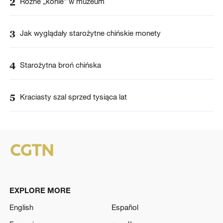
2
Różne „konie” w muzeum
3
Jak wyglądały starożytne chińskie monety
4
Starożytna broń chińska
5
Kraciasty szal sprzed tysiąca lat
EXPLORE MORE
English
Español