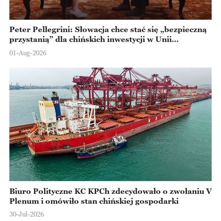
Peter Pellegrini: Słowacja chce stać się „bezpieczną
przystanią” dla chińskich inwestycji w Unii
Europejskiej
01-Aug-2026
Biuro Polityczne KC KPCh zdecydowało o zwołaniu V
Plenum i omówiło stan chińskiej gospodarki
30-Jul-2026