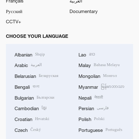
Français
العربية
Русский
Documentary
CCTV+
CHOOSE YOUR LANGUAGE
Shqip
ລາວ
Albanian
Lao
العربية
Bahasa Melayu
Arabic
Malay
Беларуская
Монгол
Belarusian
Mongolian
বাংলা
မြန်မာဘာသာ
Bengali
Myanmar
Български
नेपाली
Bulgarian
Nepali
ខ្មែរ
فارسی
Cambodian
Persian
Hrvatski
Polski
Croatian
Polish
Český
Português
Czech
Portuguese