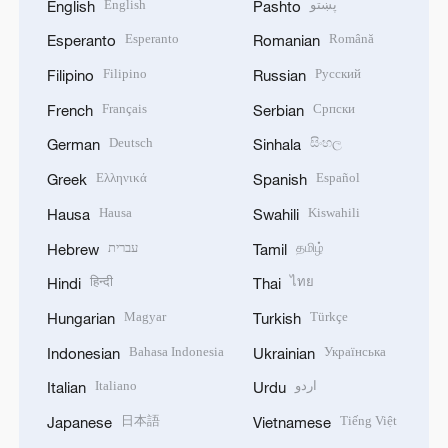
English
پښتو
English
Pashto
Esperanto
Română
Esperanto
Romanian
Filipino
Русский
Filipino
Russian
Français
Српски
French
Serbian
Deutsch
සිංහල
German
Sinhala
Ελληνικά
Español
Greek
Spanish
Hausa
Kiswahili
Hausa
Swahili
עברית
தமிழ்
Hebrew
Tamil
हिन्दी
ไทย
Hindi
Thai
Magyar
Türkçe
Hungarian
Turkish
Bahasa Indonesia
Українська
Indonesian
Ukrainian
Italiano
اردو
Italian
Urdu
日本語
Tiếng Việt
Japanese
Vietnamese