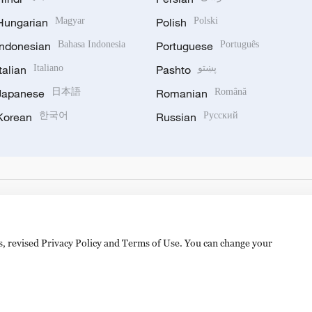
Hungarian
Magyar
Polish
Polski
Indonesian
Bahasa Indonesia
Portuguese
Português
Italian
Italiano
Pashto
پښتو
Japanese
日本語
Romanian
Română
Korean
한국어
Russian
Русский
es, revised Privacy Policy and Terms of Use. You can change your
备 11010502050052号
Disinformation report hotline: 010-8506146