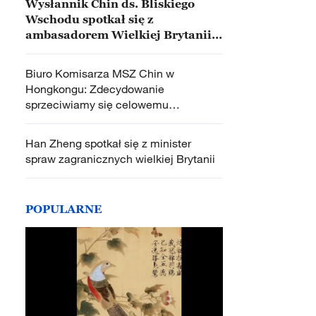
Wysłannik Chin ds. Bliskiego
Wschodu spotkał się z
ambasadorem Wielkiej Brytanii
w Chinach
Biuro Komisarza MSZ Chin w
Hongkongu: Zdecydowanie
sprzeciwiamy się celowemu
negatywnemu przedstawianiu sytuacji
w Hongkongu przez niektórych
Han Zheng spotkał się z minister
polityków z USA, Wielkiej Brytanii i
spraw zagranicznych wielkiej Brytanii
innych krajów
POPULARNE