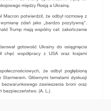
okojowego między Rosją a Ukrainą.
l Macron potwierdził, że odbył rozmowę z
 wymianę zdań jako „bardzo pozytywną”.
nald Trump mają wspólny cel: zakończenie
larował gotowość Ukrainy do osiągnięcia
ił chęć współpracy z USA oraz krajami
społecznościowych, że odbył pogłębioną
em Starmerem. Głównymi tematami dyskusji
o, bezwarunkowego zawieszenia broni oraz
 bezpieczeństwo. (A. L.)