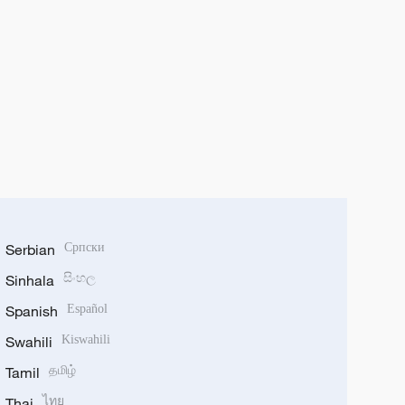
Serbian
Српски
Sinhala
සිංහල
Spanish
Español
Swahili
Kiswahili
Tamil
தமிழ்
Thai
ไทย