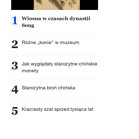
1
Wiosna w czasach dynastii
Song
2
Różne „konie” w muzeum
3
Jak wyglądały starożytne chińskie
monety
4
Starożytna broń chińska
5
Kraciasty szal sprzed tysiąca lat