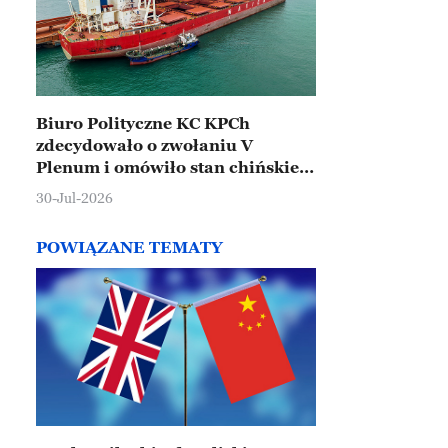
Biuro Polityczne KC KPCh
zdecydowało o zwołaniu V
Plenum i omówiło stan chińskiej
gospodarki
30-Jul-2026
POWIĄZANE TEMATY