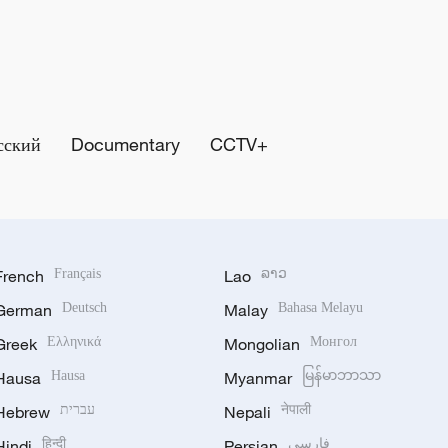
сский
Documentary
CCTV+
French
Français
Lao
ລາວ
German
Deutsch
Malay
Bahasa Melayu
Greek
Ελληνικά
Mongolian
Монгол
Hausa
Hausa
Myanmar
မြန်မာဘာသာ
Hebrew
עברית
Nepali
नेपाली
Hindi
हिन्दी
Persian
فارسی