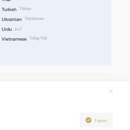
Turkish
Türkçe
Ukrainian
Українська
Urdu
اردو
Vietnamese
Tiếng Việt
I agree
6