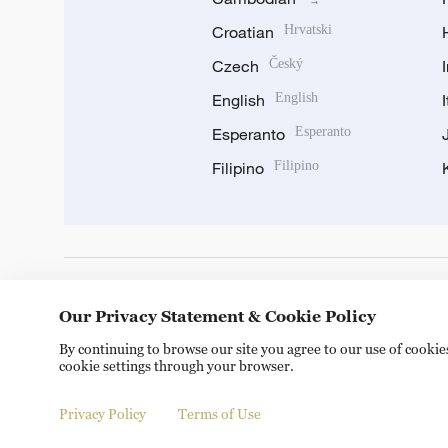
Croatian
Hrvatski
Czech
Český
English
English
Esperanto
Esperanto
Filipino
Filipino
DOWNLOAD OUR APP
Our Privacy Statement & Cookie Policy
By continuing to browse our site you agree to our use of cooki
cookie settings through your browser.
Privacy Policy
Terms of Use
Copyright © 2024 CGTN.
京ICP备20000184号
京公网安