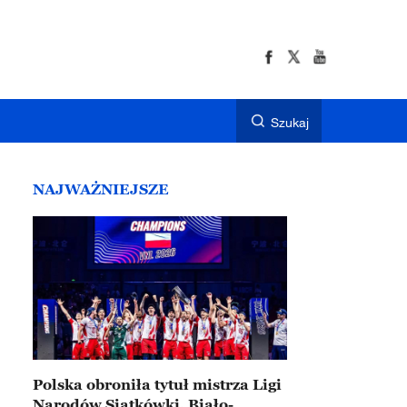
Szukaj
NAJWAŻNIEJSZE
Polska obroniła tytuł mistrza Ligi
Narodów Siatkówki. Biało-