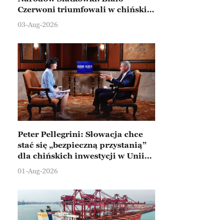
Czerwoni triumfowali w chińskim
Ningbo
03-Aug-2026
Peter Pellegrini: Słowacja chce
stać się „bezpieczną przystanią”
dla chińskich inwestycji w Unii
Europejskiej
01-Aug-2026