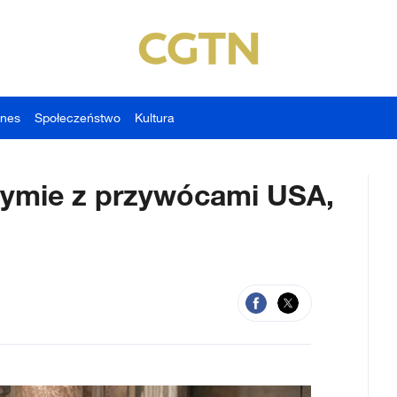
znes
Społeczeństwo
Kultura
Rzymie z przywócami USA,