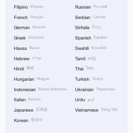
Filipino
Русский
Filipino
Russian
Français
Српски
French
Serbian
Deutsch
සිංහල
German
Sinhala
Ελληνικά
Español
Greek
Spanish
Hausa
Kiswahili
Hausa
Swahili
עברית
தமிழ்
Hebrew
Tamil
हिन्दी
ไทย
Hindi
Thai
Magyar
Türkçe
Hungarian
Turkish
Bahasa Indonesia
Українська
Indonesian
Ukrainian
Italiano
اردو
Italian
Urdu
日本語
Tiếng Việt
Japanese
Vietnamese
한국어
Korean