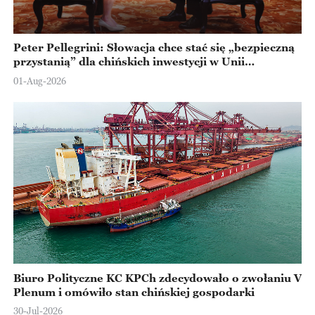
Peter Pellegrini: Słowacja chce stać się „bezpieczną
przystanią” dla chińskich inwestycji w Unii
Europejskiej
01-Aug-2026
Biuro Polityczne KC KPCh zdecydowało o zwołaniu V
Plenum i omówiło stan chińskiej gospodarki
30-Jul-2026