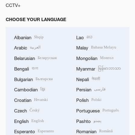
CCTV+
CHOOSE YOUR LANGUAGE
Shqip
ລາວ
Albanian
Lao
العربية
Bahasa Melayu
Arabic
Malay
Беларуская
Монгол
Belarusian
Mongolian
বাংলা
မြန်မာဘာသာ
Bengali
Myanmar
Български
नेपाली
Bulgarian
Nepali
ខ្មែរ
فارسی
Cambodian
Persian
Hrvatski
Polski
Croatian
Polish
Český
Português
Czech
Portuguese
English
پښتو
English
Pashto
Esperanto
Română
Esperanto
Romanian