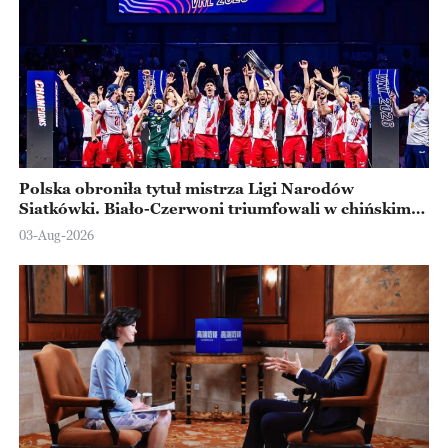
Polska obroniła tytuł mistrza Ligi Narodów
Siatkówki. Biało-Czerwoni triumfowali w chińskim
Ningbo
03-Aug-2026