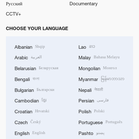
Русский
Documentary
CCTV+
CHOOSE YOUR LANGUAGE
Shqip
ລາວ
Albanian
Lao
العربية
Bahasa Melayu
Arabic
Malay
Беларуская
Монгол
Belarusian
Mongolian
বাংলা
မြန်မာဘာသာ
Bengali
Myanmar
Български
नेपाली
Bulgarian
Nepali
ខ្មែរ
فارسی
Cambodian
Persian
Hrvatski
Polski
Croatian
Polish
Český
Português
Czech
Portuguese
English
پښتو
English
Pashto