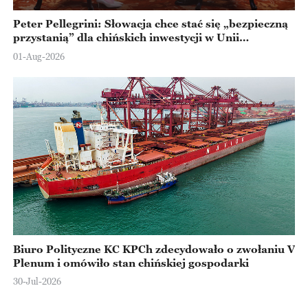
Peter Pellegrini: Słowacja chce stać się „bezpieczną
przystanią” dla chińskich inwestycji w Unii
Europejskiej
01-Aug-2026
Biuro Polityczne KC KPCh zdecydowało o zwołaniu V
Plenum i omówiło stan chińskiej gospodarki
30-Jul-2026