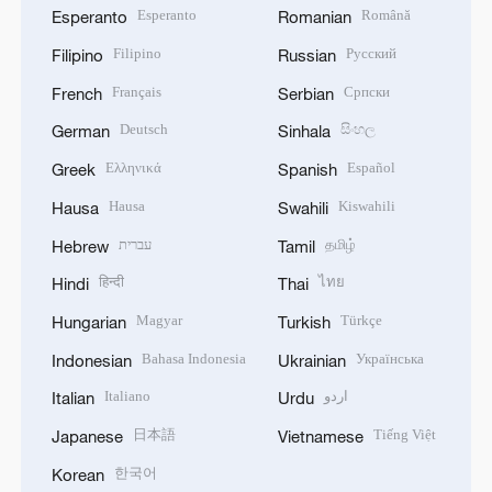
Esperanto
Română
Esperanto
Romanian
Filipino
Русский
Filipino
Russian
Français
Српски
French
Serbian
Deutsch
සිංහල
German
Sinhala
Ελληνικά
Español
Greek
Spanish
Hausa
Kiswahili
Hausa
Swahili
עברית
தமிழ்
Hebrew
Tamil
हिन्दी
ไทย
Hindi
Thai
Magyar
Türkçe
Hungarian
Turkish
Bahasa Indonesia
Українська
Indonesian
Ukrainian
Italiano
اردو
Italian
Urdu
日本語
Tiếng Việt
Japanese
Vietnamese
한국어
Korean