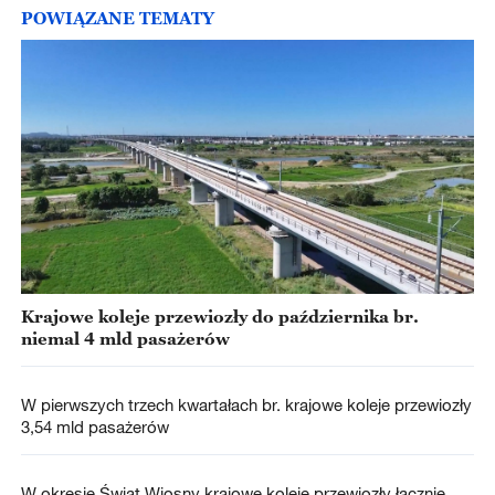
POWIĄZANE TEMATY
Krajowe koleje przewiozły do października br.
niemal 4 mld pasażerów
W pierwszych trzech kwartałach br. krajowe koleje przewiozły
3,54 mld pasażerów
W okresie Świąt Wiosny krajowe koleje przewiozły łącznie