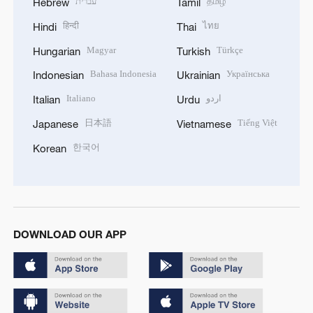
עברית
தமிழ்
Hebrew
Tamil
हिन्दी
ไทย
Hindi
Thai
Magyar
Türkçe
Hungarian
Turkish
Bahasa Indonesia
Українська
Indonesian
Ukrainian
Italiano
اردو
Italian
Urdu
日本語
Tiếng Việt
Japanese
Vietnamese
한국어
Korean
DOWNLOAD OUR APP