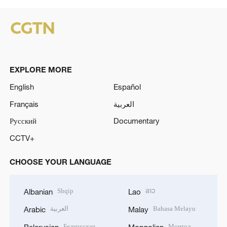
EXPLORE MORE
English
Español
Français
العربية
Русский
Documentary
CCTV+
CHOOSE YOUR LANGUAGE
Shqip
ລາວ
Albanian
Lao
العربية
Bahasa Melayu
Arabic
Malay
Беларуская
Монгол
Belarusian
Mongolian