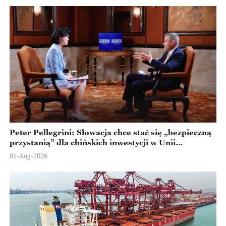
Peter Pellegrini: Słowacja chce stać się „bezpieczną
przystanią” dla chińskich inwestycji w Unii
Europejskiej
01-Aug-2026