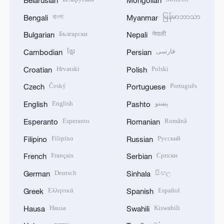
বাংলা
မြန်မာဘာသာ
Bengali
Myanmar
Български
नेपाली
Bulgarian
Nepali
ខ្មែរ
فارسی
Cambodian
Persian
Hrvatski
Polski
Croatian
Polish
Český
Português
Czech
Portuguese
English
پښتو
English
Pashto
Esperanto
Română
Esperanto
Romanian
Filipino
Русский
Filipino
Russian
Français
Српски
French
Serbian
Deutsch
සිංහල
German
Sinhala
Ελληνικά
Español
Greek
Spanish
Hausa
Kiswahili
Hausa
Swahili