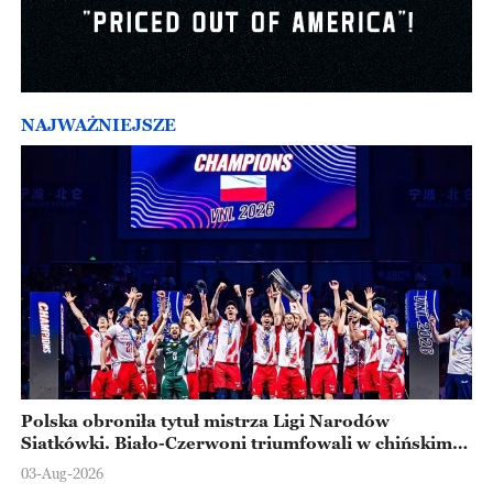
NAJWAŻNIEJSZE
Polska obroniła tytuł mistrza Ligi Narodów
Siatkówki. Biało-Czerwoni triumfowali w chińskim
Ningbo
03-Aug-2026