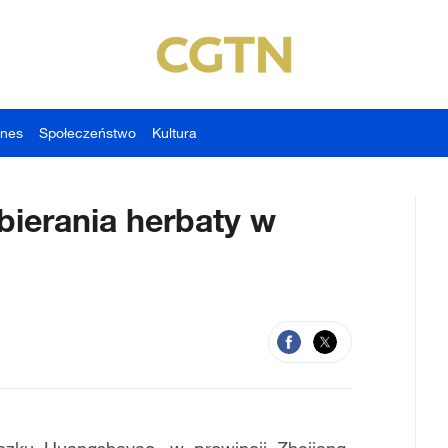
znes
Społeczeństwo
Kultura
ierania herbaty w