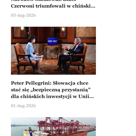
Czerwoni triumfowali w chińskim
Ningbo
03-Aug-2026
Peter Pellegrini: Słowacja chce
stać się „bezpieczną przystanią”
dla chińskich inwestycji w Unii
Europejskiej
01-Aug-2026