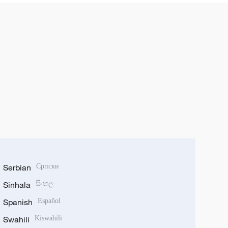
Serbian
Српски
Sinhala
සිංහල
Spanish
Español
Swahili
Kiswahili