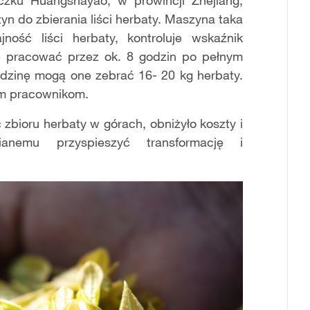
czku Huangshayao, w prowincji Zhejiang,
n do zbierania liści herbaty. Maszyna taka
ość liści herbaty, kontroluje wskaźnik
że pracować przez ok. 8 godzin po pełnym
dzinę mogą one zebrać 16- 20 kg herbaty.
m pracownikom.
zbioru herbaty w górach, obniżyło koszty i
anemu przyspieszyć transformację i