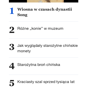
1
Wiosna w czasach dynastii
Song
2
Różne „konie” w muzeum
3
Jak wyglądały starożytne chińskie
monety
4
Starożytna broń chińska
5
Kraciasty szal sprzed tysiąca lat