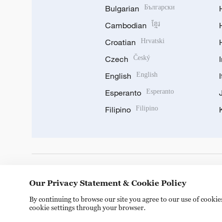
Bulgarian
Български
Cambodian
ខ្មែរ
Croatian
Hrvatski
Czech
Český
English
English
Esperanto
Esperanto
Filipino
Filipino
DOWNLOAD OUR APP
Our Privacy Statement & Cookie Policy
By continuing to browse our site you agree to our use of cooki
cookie settings through your browser.