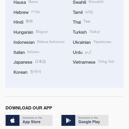
Hausa
Kiswahili
Hausa
Swahili
עברית
தமிழ்
Hebrew
Tamil
हिन्दी
ไทย
Hindi
Thai
Magyar
Türkçe
Hungarian
Turkish
Bahasa Indonesia
Українська
Indonesian
Ukrainian
Italiano
اردو
Italian
Urdu
日本語
Tiếng Việt
Japanese
Vietnamese
한국어
Korean
DOWNLOAD OUR APP