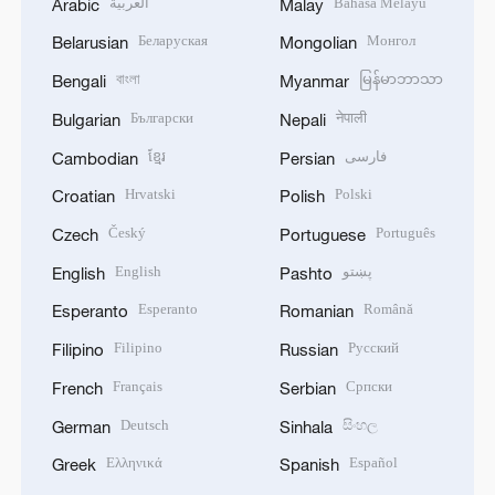
العربية
Bahasa Melayu
Arabic
Malay
Беларуская
Монгол
Belarusian
Mongolian
বাংলা
မြန်မာဘာသာ
Bengali
Myanmar
Български
नेपाली
Bulgarian
Nepali
ខ្មែរ
فارسی
Cambodian
Persian
Hrvatski
Polski
Croatian
Polish
Český
Português
Czech
Portuguese
English
پښتو
English
Pashto
Esperanto
Română
Esperanto
Romanian
Filipino
Русский
Filipino
Russian
Français
Српски
French
Serbian
Deutsch
සිංහල
German
Sinhala
Ελληνικά
Español
Greek
Spanish