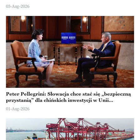
Ningbo
03-Aug-2026
Peter Pellegrini: Słowacja chce stać się „bezpieczną
przystanią” dla chińskich inwestycji w Unii
Europejskiej
01-Aug-2026