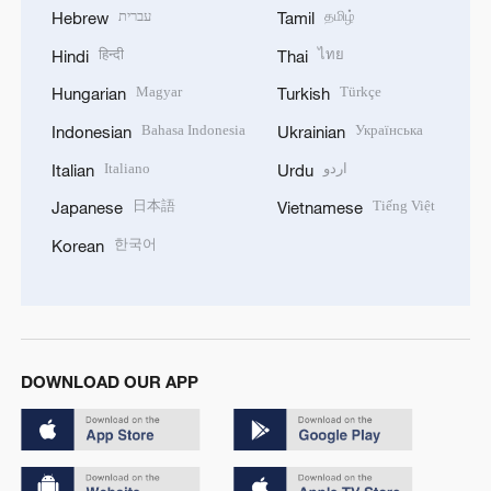
עברית
தமிழ்
Hebrew
Tamil
हिन्दी
ไทย
Hindi
Thai
Magyar
Türkçe
Hungarian
Turkish
Bahasa Indonesia
Українська
Indonesian
Ukrainian
Italiano
اردو
Italian
Urdu
日本語
Tiếng Việt
Japanese
Vietnamese
한국어
Korean
DOWNLOAD OUR APP