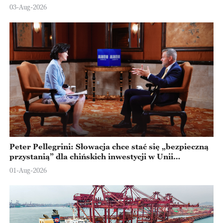
Ningbo
03-Aug-2026
Peter Pellegrini: Słowacja chce stać się „bezpieczną
przystanią” dla chińskich inwestycji w Unii
Europejskiej
01-Aug-2026