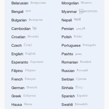
Беларуская
Монгол
Belarusian
Mongolian
বাংলা
မြန်မာဘာသာ
Bengali
Myanmar
Български
नेपाली
Bulgarian
Nepali
ខ្មែរ
فارسی
Cambodian
Persian
Hrvatski
Polski
Croatian
Polish
Český
Português
Czech
Portuguese
English
پښتو
English
Pashto
Esperanto
Română
Esperanto
Romanian
Filipino
Русский
Filipino
Russian
Français
Српски
French
Serbian
Deutsch
සිංහල
German
Sinhala
Ελληνικά
Español
Greek
Spanish
Hausa
Kiswahili
Hausa
Swahili