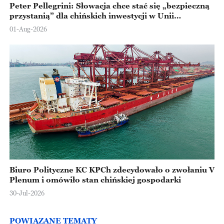
Peter Pellegrini: Słowacja chce stać się „bezpieczną
przystanią” dla chińskich inwestycji w Unii
Europejskiej
01-Aug-2026
Biuro Polityczne KC KPCh zdecydowało o zwołaniu V
Plenum i omówiło stan chińskiej gospodarki
30-Jul-2026
POWIĄZANE TEMATY