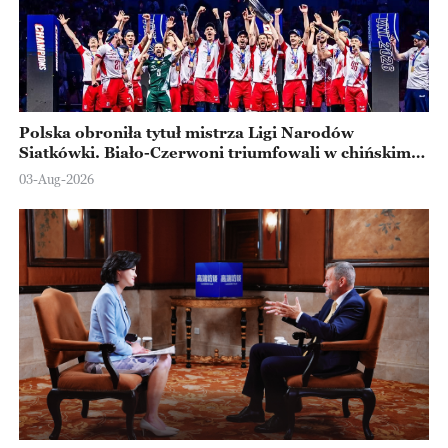
Polska obroniła tytuł mistrza Ligi Narodów
Siatkówki. Biało-Czerwoni triumfowali w chińskim
Ningbo
03-Aug-2026