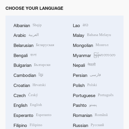
CHOOSE YOUR LANGUAGE
Shqip
ລາວ
Albanian
Lao
العربية
Bahasa Melayu
Arabic
Malay
Беларуская
Монгол
Belarusian
Mongolian
বাংলা
မြန်မာဘာသာ
Bengali
Myanmar
Български
नेपाली
Bulgarian
Nepali
ខ្មែរ
فارسی
Cambodian
Persian
Hrvatski
Polski
Croatian
Polish
Český
Português
Czech
Portuguese
English
پښتو
English
Pashto
Esperanto
Română
Esperanto
Romanian
Filipino
Русский
Filipino
Russian