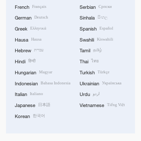
Français
Српски
French
Serbian
Deutsch
සිංහල
German
Sinhala
Ελληνικά
Español
Greek
Spanish
Hausa
Kiswahili
Hausa
Swahili
עברית
தமிழ்
Hebrew
Tamil
हिन्दी
ไทย
Hindi
Thai
Magyar
Türkçe
Hungarian
Turkish
Bahasa Indonesia
Українська
Indonesian
Ukrainian
Italiano
اردو
Italian
Urdu
日本語
Tiếng Việt
Japanese
Vietnamese
한국어
Korean