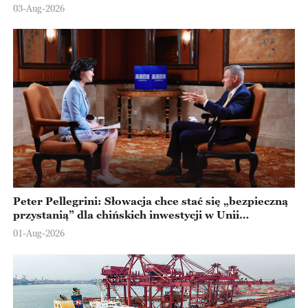
Ningbo
03-Aug-2026
Peter Pellegrini: Słowacja chce stać się „bezpieczną
przystanią” dla chińskich inwestycji w Unii
Europejskiej
01-Aug-2026