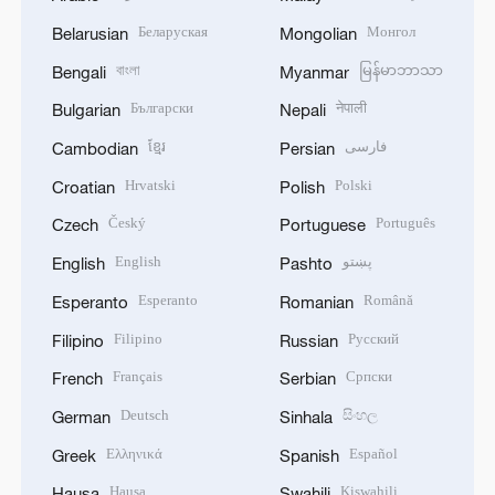
Беларуская
Монгол
Belarusian
Mongolian
বাংলা
မြန်မာဘာသာ
Bengali
Myanmar
Български
नेपाली
Bulgarian
Nepali
ខ្មែរ
فارسی
Cambodian
Persian
Hrvatski
Polski
Croatian
Polish
Český
Português
Czech
Portuguese
English
پښتو
English
Pashto
Esperanto
Română
Esperanto
Romanian
Filipino
Русский
Filipino
Russian
Français
Српски
French
Serbian
Deutsch
සිංහල
German
Sinhala
Ελληνικά
Español
Greek
Spanish
Hausa
Kiswahili
Hausa
Swahili