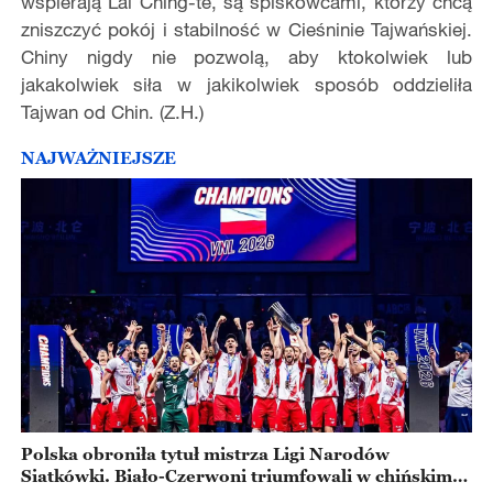
wspierają Lai Ching-te, są spiskowcami, którzy chcą
zniszczyć pokój i stabilność w Cieśninie Tajwańskiej.
Chiny nigdy nie pozwolą, aby ktokolwiek lub
jakakolwiek siła w jakikolwiek sposób oddzieliła
Tajwan od Chin. (Z.H.)
NAJWAŻNIEJSZE
Polska obroniła tytuł mistrza Ligi Narodów
Siatkówki. Biało-Czerwoni triumfowali w chińskim