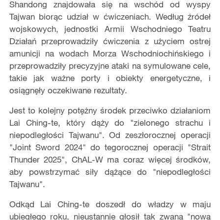
Shandong znajdowała się na wschód od wyspy
Tajwan biorąc udział w ćwiczeniach. Według źródeł
wojskowych, jednostki Armii Wschodniego Teatru
Działań przeprowadziły ćwiczenia z użyciem ostrej
amunicji na wodach Morza Wschodniochińskiego i
przeprowadziły precyzyjne ataki na symulowane cele,
takie jak ważne porty i obiekty energetyczne, i
osiągnęły oczekiwane rezultaty.
Jest to kolejny potężny środek przeciwko działaniom
Lai Ching-te, który dąży do "zielonego strachu i
niepodległości Tajwanu". Od zeszłorocznej operacji
"Joint Sword 2024" do tegorocznej operacji "Strait
Thunder 2025", ChAL-W ma coraz więcej środków,
aby powstrzymać siły dążące do "niepodległości
Tajwanu".
Odkąd Lai Ching-te doszedł do władzy w maju
ubiegłego roku, nieustannie głosił tak zwaną "nową