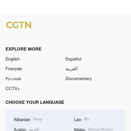
EXPLORE MORE
English
Español
Français
العربية
Русский
Documentary
CCTV+
CHOOSE YOUR LANGUAGE
Shqip
ລາວ
Albanian
Lao
العربية
Bahasa Melayu
Arabic
Malay