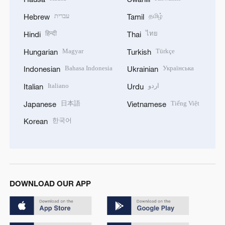
עברית
தமிழ்
Hebrew
Tamil
हिन्दी
ไทย
Hindi
Thai
Magyar
Türkçe
Hungarian
Turkish
Bahasa Indonesia
Українська
Indonesian
Ukrainian
Italiano
اردو
Italian
Urdu
日本語
Tiếng Việt
Japanese
Vietnamese
한국어
Korean
DOWNLOAD OUR APP