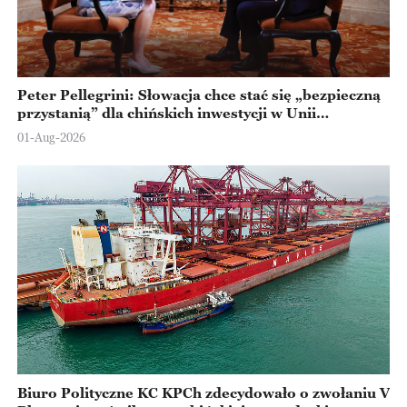
Peter Pellegrini: Słowacja chce stać się „bezpieczną
przystanią” dla chińskich inwestycji w Unii
Europejskiej
01-Aug-2026
Biuro Polityczne KC KPCh zdecydowało o zwołaniu V