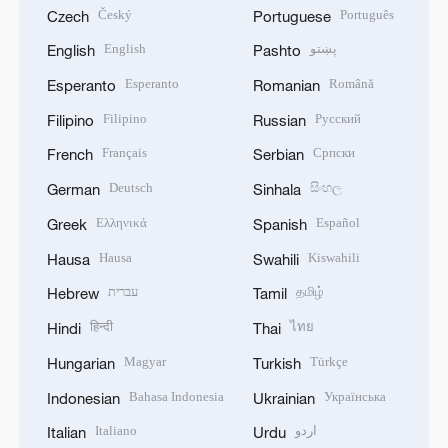
Český
Português
Czech
Portuguese
English
پښتو
English
Pashto
Esperanto
Română
Esperanto
Romanian
Filipino
Русский
Filipino
Russian
Français
Српски
French
Serbian
Deutsch
සිංහල
German
Sinhala
Ελληνικά
Español
Greek
Spanish
Hausa
Kiswahili
Hausa
Swahili
עברית
தமிழ்
Hebrew
Tamil
हिन्दी
ไทย
Hindi
Thai
Magyar
Türkçe
Hungarian
Turkish
Bahasa Indonesia
Українська
Indonesian
Ukrainian
Italiano
اردو
Italian
Urdu