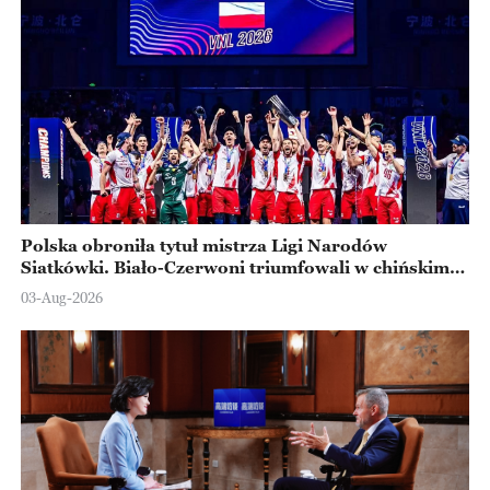
Polska obroniła tytuł mistrza Ligi Narodów
Siatkówki. Biało-Czerwoni triumfowali w chińskim
Ningbo
03-Aug-2026