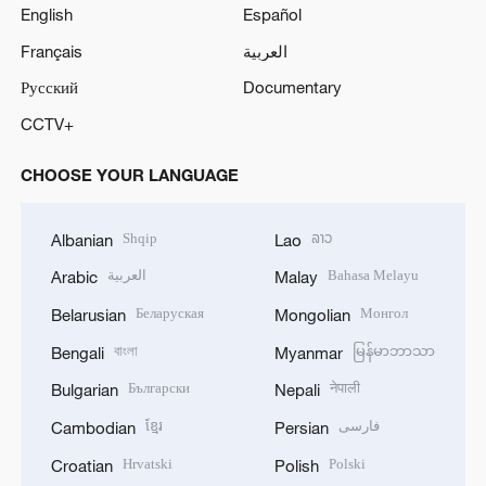
English
Español
Français
العربية
Русский
Documentary
CCTV+
CHOOSE YOUR LANGUAGE
Shqip
ລາວ
Albanian
Lao
العربية
Bahasa Melayu
Arabic
Malay
Беларуская
Монгол
Belarusian
Mongolian
বাংলা
မြန်မာဘာသာ
Bengali
Myanmar
Български
नेपाली
Bulgarian
Nepali
ខ្មែរ
فارسی
Cambodian
Persian
Hrvatski
Polski
Croatian
Polish