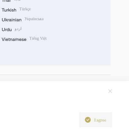
Thai
Turkish
Türkçe
Ukrainian
Українська
Urdu
اردو
Vietnamese
Tiếng Việt
I agree
6