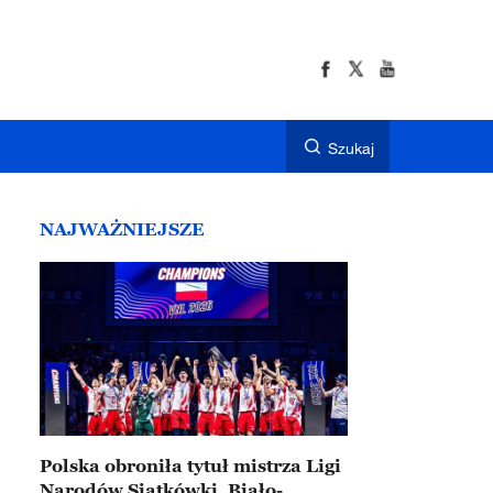
Szukaj
NAJWAŻNIEJSZE
Polska obroniła tytuł mistrza Ligi
Narodów Siatkówki. Biało-