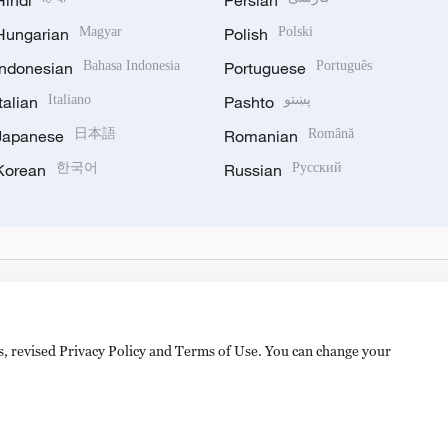
Hindi
Persian
Hungarian
Magyar
Polish
Polski
Indonesian
Bahasa Indonesia
Portuguese
Português
Italian
Italiano
Pashto
پښتو
Japanese
日本語
Romanian
Română
Korean
한국어
Russian
Русский
es, revised Privacy Policy and Terms of Use. You can change your
备 11010502050052号
Disinformation report hotline: 010-8506146