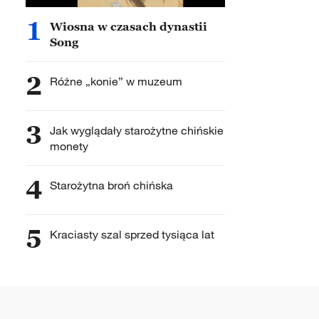
1
Wiosna w czasach dynastii
Song
2
Różne „konie” w muzeum
3
Jak wyglądały starożytne chińskie
monety
4
Starożytna broń chińska
5
Kraciasty szal sprzed tysiąca lat