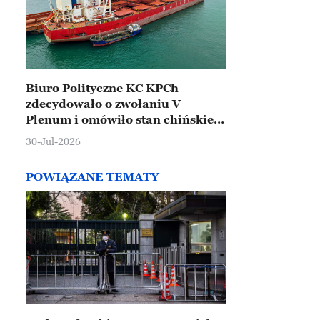
Biuro Polityczne KC KPCh
zdecydowało o zwołaniu V
Plenum i omówiło stan chińskiej
gospodarki
30-Jul-2026
POWIĄZANE TEMATY