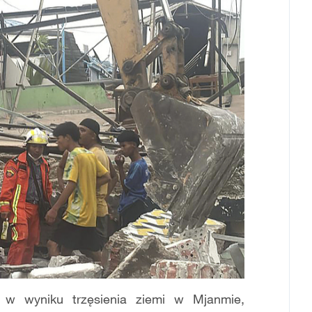
h w wyniku trzęsienia ziemi w Mjanmie,