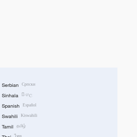
Serbian
Српски
Sinhala
සිංහල
Spanish
Español
Swahili
Kiswahili
Tamil
தமிழ்
ไทย