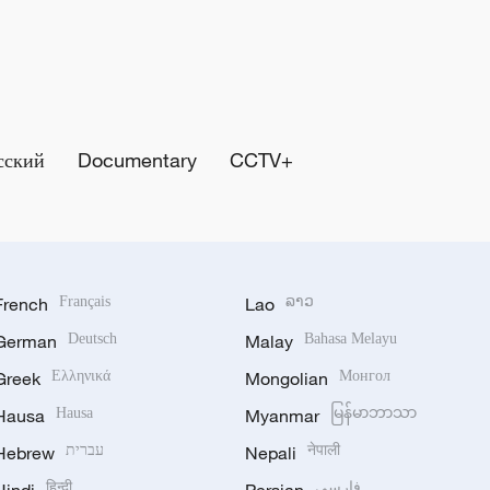
сский
Documentary
CCTV+
French
Français
Lao
ລາວ
German
Deutsch
Malay
Bahasa Melayu
Greek
Ελληνικά
Mongolian
Монгол
Hausa
Hausa
Myanmar
မြန်မာဘာသာ
Hebrew
עברית
Nepali
नेपाली
हिन्दी
فارسی