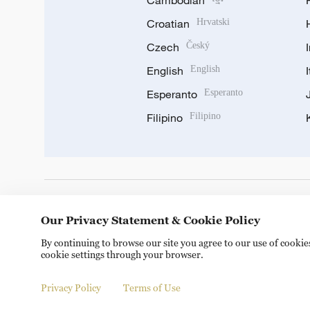
Cambodian
Croatian
Hrvatski
Czech
Český
English
English
Esperanto
Esperanto
Filipino
Filipino
DOWNLOAD OUR APP
Our Privacy Statement & Cookie Policy
By continuing to browse our site you agree to our use of cooki
cookie settings through your browser.
Privacy Policy
Terms of Use
Copyright © 2024 CGTN.
京ICP备20000184号
京公网安