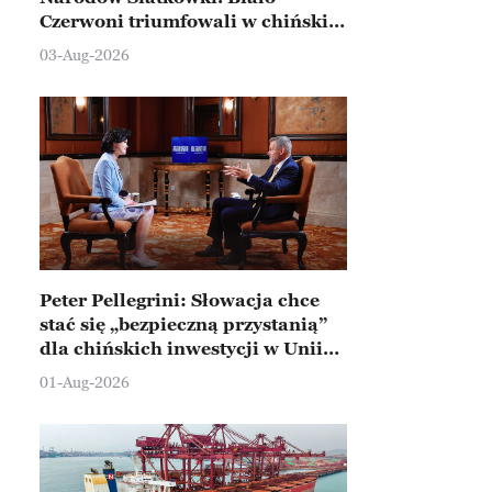
Czerwoni triumfowali w chińskim
Ningbo
03-Aug-2026
Peter Pellegrini: Słowacja chce
stać się „bezpieczną przystanią”
dla chińskich inwestycji w Unii
Europejskiej
01-Aug-2026