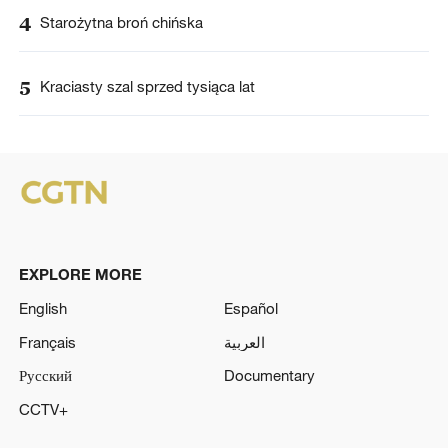
4
Starożytna broń chińska
5
Kraciasty szal sprzed tysiąca lat
EXPLORE MORE
English
Español
Français
العربية
Русский
Documentary
CCTV+