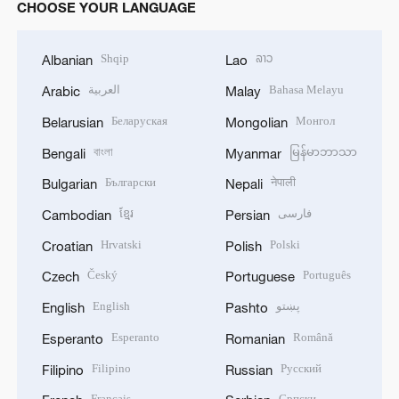
CHOOSE YOUR LANGUAGE
Shqip
ລາວ
Albanian
Lao
العربية
Bahasa Melayu
Arabic
Malay
Беларуская
Монгол
Belarusian
Mongolian
বাংলা
မြန်မာဘာသာ
Bengali
Myanmar
Български
नेपाली
Bulgarian
Nepali
ខ្មែរ
فارسی
Cambodian
Persian
Hrvatski
Polski
Croatian
Polish
Český
Português
Czech
Portuguese
English
پښتو
English
Pashto
Esperanto
Română
Esperanto
Romanian
Filipino
Русский
Filipino
Russian
Français
Српски