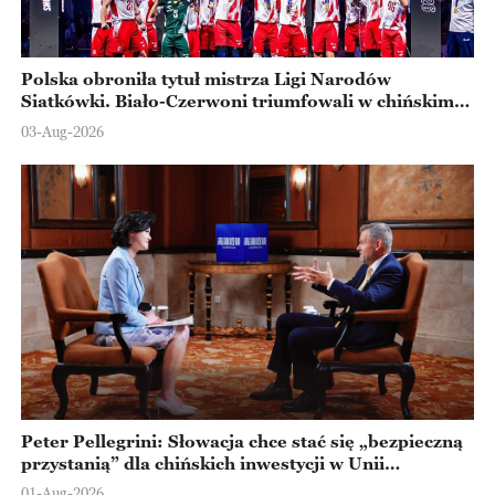
Polska obroniła tytuł mistrza Ligi Narodów
Siatkówki. Biało-Czerwoni triumfowali w chińskim
Ningbo
03-Aug-2026
Peter Pellegrini: Słowacja chce stać się „bezpieczną
przystanią” dla chińskich inwestycji w Unii
Europejskiej
01-Aug-2026