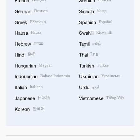
French
Serbian
Deutsch
සිංහල
German
Sinhala
Ελληνικά
Español
Greek
Spanish
Hausa
Kiswahili
Hausa
Swahili
עברית
தமிழ்
Hebrew
Tamil
हिन्दी
ไทย
Hindi
Thai
Magyar
Türkçe
Hungarian
Turkish
Bahasa Indonesia
Українська
Indonesian
Ukrainian
Italiano
اردو
Italian
Urdu
日本語
Tiếng Việt
Japanese
Vietnamese
한국어
Korean