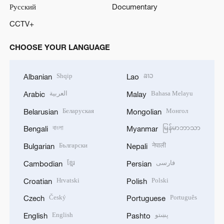
Русский
Documentary
CCTV+
CHOOSE YOUR LANGUAGE
Shqip
ລາວ
Albanian
Lao
العربية
Bahasa Melayu
Arabic
Malay
Беларуская
Монгол
Belarusian
Mongolian
বাংলা
မြန်မာဘာသာ
Bengali
Myanmar
Български
नेपाली
Bulgarian
Nepali
ខ្មែរ
فارسی
Cambodian
Persian
Hrvatski
Polski
Croatian
Polish
Český
Português
Czech
Portuguese
English
پښتو
English
Pashto