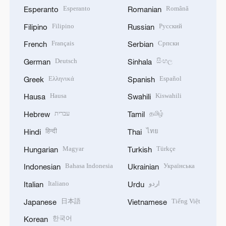
Esperanto
Română
Esperanto
Romanian
Filipino
Русский
Filipino
Russian
Français
Српски
French
Serbian
Deutsch
සිංහල
German
Sinhala
Ελληνικά
Español
Greek
Spanish
Hausa
Kiswahili
Hausa
Swahili
עברית
தமிழ்
Hebrew
Tamil
हिन्दी
ไทย
Hindi
Thai
Magyar
Türkçe
Hungarian
Turkish
Bahasa Indonesia
Українська
Indonesian
Ukrainian
Italiano
اردو
Italian
Urdu
日本語
Tiếng Việt
Japanese
Vietnamese
한국어
Korean