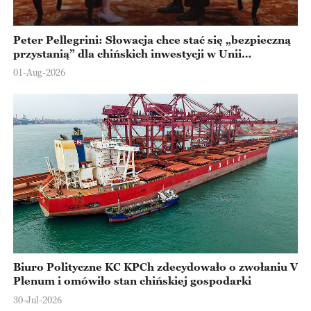
Peter Pellegrini: Słowacja chce stać się „bezpieczną
przystanią” dla chińskich inwestycji w Unii
Europejskiej
01-Aug-2026
Biuro Polityczne KC KPCh zdecydowało o zwołaniu V
Plenum i omówiło stan chińskiej gospodarki
30-Jul-2026