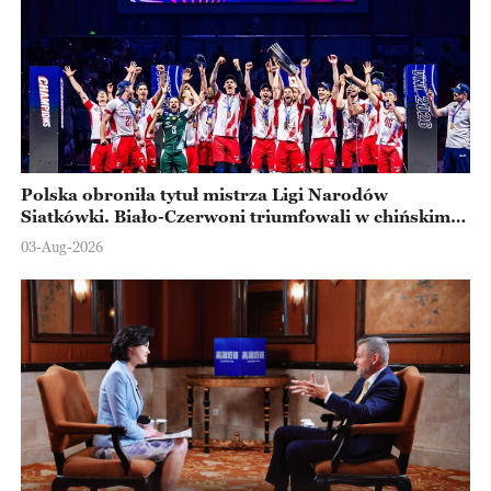
Polska obroniła tytuł mistrza Ligi Narodów
Siatkówki. Biało-Czerwoni triumfowali w chińskim
Ningbo
03-Aug-2026