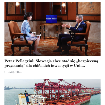
Peter Pellegrini: Słowacja chce stać się „bezpieczną
przystanią” dla chińskich inwestycji w Unii
Europejskiej
01-Aug-2026