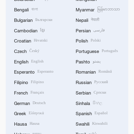
বাংলা
မြန်မာဘာသာ
Bengali
Myanmar
Български
नेपाली
Bulgarian
Nepali
ខ្មែរ
فارسی
Cambodian
Persian
Hrvatski
Polski
Croatian
Polish
Český
Português
Czech
Portuguese
English
پښتو
English
Pashto
Esperanto
Română
Esperanto
Romanian
Filipino
Русский
Filipino
Russian
Français
Српски
French
Serbian
Deutsch
සිංහල
German
Sinhala
Ελληνικά
Español
Greek
Spanish
Hausa
Kiswahili
Hausa
Swahili
עברית
தமிழ்