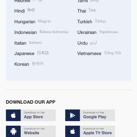
Hebrew
Tamil
हिन्दी
ไทย
Hindi
Thai
Magyar
Türkçe
Hungarian
Turkish
Bahasa Indonesia
Українська
Indonesian
Ukrainian
Italiano
اردو
Italian
Urdu
日本語
Tiếng Việt
Japanese
Vietnamese
한국어
Korean
DOWNLOAD OUR APP