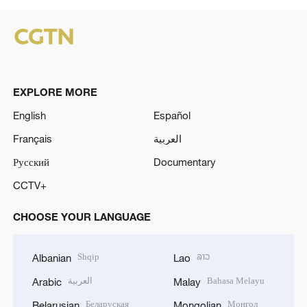
EXPLORE MORE
English
Español
Français
العربية
Русский
Documentary
CCTV+
CHOOSE YOUR LANGUAGE
Shqip
ລາວ
Albanian
Lao
العربية
Bahasa Melayu
Arabic
Malay
Беларуская
Монгол
Belarusian
Mongolian