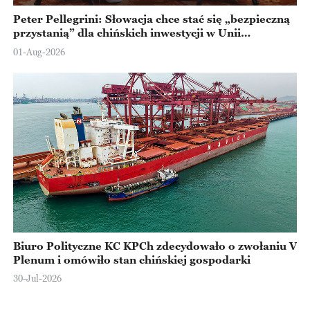
Peter Pellegrini: Słowacja chce stać się „bezpieczną
przystanią” dla chińskich inwestycji w Unii
Europejskiej
01-Aug-2026
Biuro Polityczne KC KPCh zdecydowało o zwołaniu V
Plenum i omówiło stan chińskiej gospodarki
30-Jul-2026