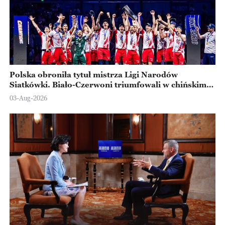
Polska obroniła tytuł mistrza Ligi Narodów
Siatkówki. Biało-Czerwoni triumfowali w chińskim
Ningbo
03-Aug-2026