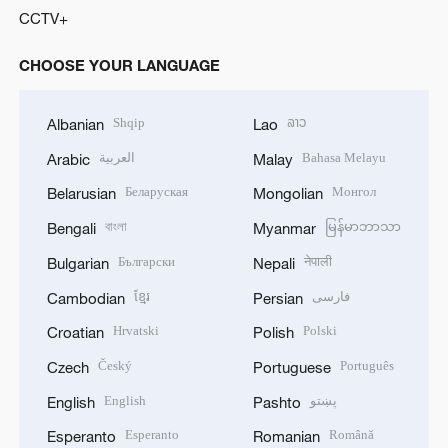
CCTV+
CHOOSE YOUR LANGUAGE
Shqip
ລາວ
Albanian
Lao
العربية
Bahasa Melayu
Arabic
Malay
Беларуская
Монгол
Belarusian
Mongolian
বাংলা
မြန်မာဘာသာ
Bengali
Myanmar
Български
नेपाली
Bulgarian
Nepali
ខ្មែរ
فارسی
Cambodian
Persian
Hrvatski
Polski
Croatian
Polish
Český
Português
Czech
Portuguese
English
پښتو
English
Pashto
Esperanto
Română
Esperanto
Romanian