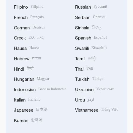
Filipino
Русский
Filipino
Russian
Français
Српски
French
Serbian
Deutsch
සිංහල
German
Sinhala
Ελληνικά
Español
Greek
Spanish
Hausa
Kiswahili
Hausa
Swahili
עברית
தமிழ்
Hebrew
Tamil
हिन्दी
ไทย
Hindi
Thai
Magyar
Türkçe
Hungarian
Turkish
Bahasa Indonesia
Українська
Indonesian
Ukrainian
Italiano
اردو
Italian
Urdu
日本語
Tiếng Việt
Japanese
Vietnamese
한국어
Korean