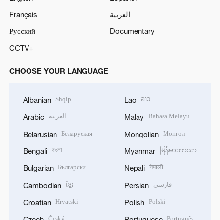
Français
العربية
Русский
Documentary
CCTV+
CHOOSE YOUR LANGUAGE
Shqip
ລາວ
Albanian
Lao
العربية
Bahasa Melayu
Arabic
Malay
Беларуская
Монгол
Belarusian
Mongolian
বাংলা
မြန်မာဘာသာ
Bengali
Myanmar
Български
नेपाली
Bulgarian
Nepali
ខ្មែរ
فارسی
Cambodian
Persian
Hrvatski
Polski
Croatian
Polish
Český
Português
Czech
Portuguese