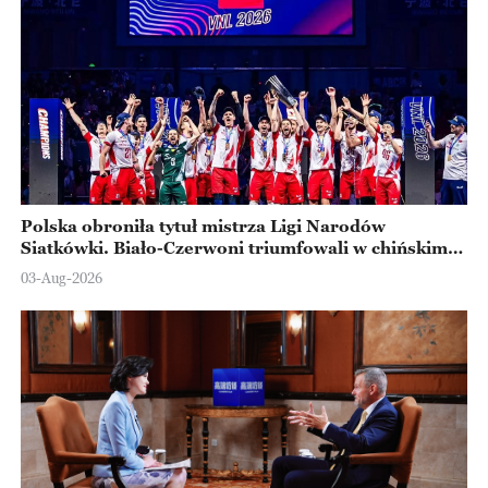
Polska obroniła tytuł mistrza Ligi Narodów
Siatkówki. Biało-Czerwoni triumfowali w chińskim
Ningbo
03-Aug-2026