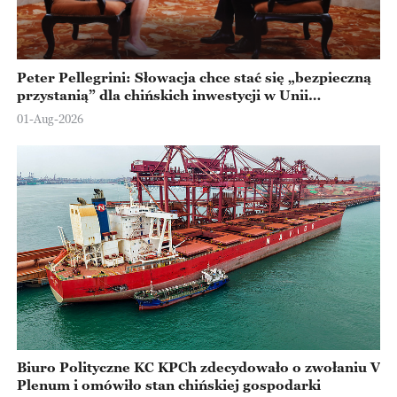
Peter Pellegrini: Słowacja chce stać się „bezpieczną
przystanią” dla chińskich inwestycji w Unii
Europejskiej
01-Aug-2026
Biuro Polityczne KC KPCh zdecydowało o zwołaniu V
Plenum i omówiło stan chińskiej gospodarki