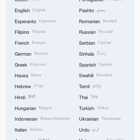
English
پښتو
English
Pashto
Esperanto
Română
Esperanto
Romanian
Filipino
Русский
Filipino
Russian
Français
Српски
French
Serbian
Deutsch
සිංහල
German
Sinhala
Ελληνικά
Español
Greek
Spanish
Hausa
Kiswahili
Hausa
Swahili
עברית
தமிழ்
Hebrew
Tamil
हिन्दी
ไทย
Hindi
Thai
Magyar
Türkçe
Hungarian
Turkish
Bahasa Indonesia
Українська
Indonesian
Ukrainian
Italiano
اردو
Italian
Urdu