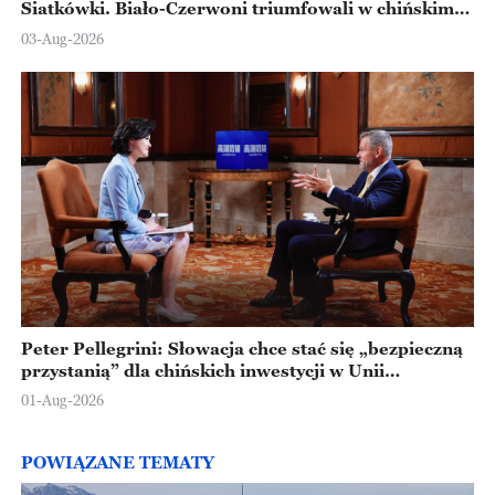
Siatkówki. Biało-Czerwoni triumfowali w chińskim
Ningbo
03-Aug-2026
Peter Pellegrini: Słowacja chce stać się „bezpieczną
przystanią” dla chińskich inwestycji w Unii
Europejskiej
01-Aug-2026
POWIĄZANE TEMATY