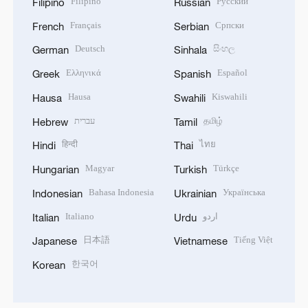
Filipino
Русский
Filipino
Russian
Français
Српски
French
Serbian
Deutsch
සිංහල
German
Sinhala
Ελληνικά
Español
Greek
Spanish
Hausa
Kiswahili
Hausa
Swahili
עברית
தமிழ்
Hebrew
Tamil
हिन्दी
ไทย
Hindi
Thai
Magyar
Türkçe
Hungarian
Turkish
Bahasa Indonesia
Українська
Indonesian
Ukrainian
Italiano
اردو
Italian
Urdu
日本語
Tiếng Việt
Japanese
Vietnamese
한국어
Korean