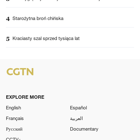
4
Starożytna broń chińska
5
Kraciasty szal sprzed tysiąca lat
EXPLORE MORE
English
Español
Français
العربية
Русский
Documentary
CCTV+