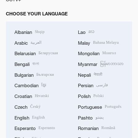
CHOOSE YOUR LANGUAGE
Shqip
ລາວ
Albanian
Lao
العربية
Bahasa Melayu
Arabic
Malay
Беларуская
Монгол
Belarusian
Mongolian
বাংলা
မြန်မာဘာသာ
Bengali
Myanmar
Български
नेपाली
Bulgarian
Nepali
ខ្មែរ
فارسی
Cambodian
Persian
Hrvatski
Polski
Croatian
Polish
Český
Português
Czech
Portuguese
English
پښتو
English
Pashto
Esperanto
Română
Esperanto
Romanian