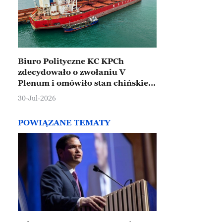
Biuro Polityczne KC KPCh
zdecydowało o zwołaniu V
Plenum i omówiło stan chińskiej
gospodarki
30-Jul-2026
POWIĄZANE TEMATY