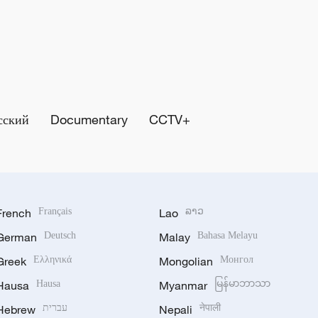
сский
Documentary
CCTV+
French
Français
Lao
ລາວ
German
Deutsch
Malay
Bahasa Melayu
Greek
Ελληνικά
Mongolian
Монгол
Hausa
Hausa
Myanmar
မြန်မာဘာသာ
Hebrew
עברית
Nepali
नेपाली