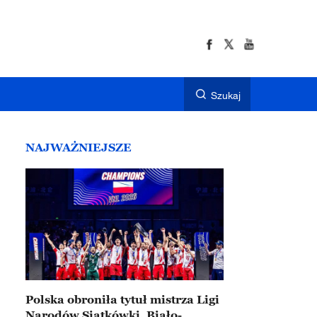
Szukaj
NAJWAŻNIEJSZE
Polska obroniła tytuł mistrza Ligi
Narodów Siatkówki. Biało-