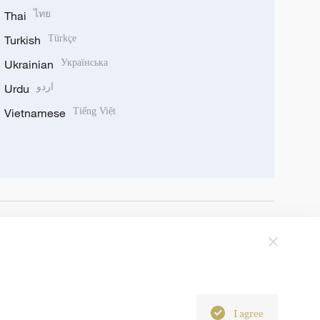
Thai
ไทย
Turkish
Türkçe
Ukrainian
Українська
Urdu
اردو
Vietnamese
Tiếng Việt
I agree
6