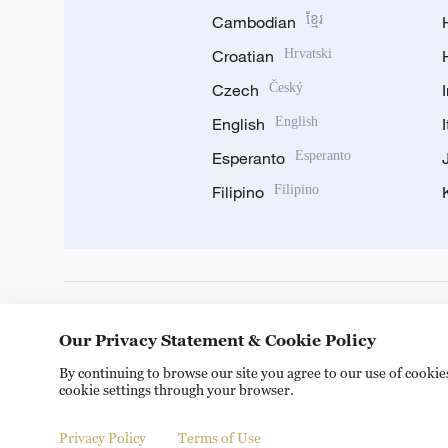
Cambodian
ខ្មែរ
Croatian
Hrvatski
Czech
Český
English
English
Esperanto
Esperanto
Filipino
Filipino
DOWNLOAD OUR APP
Our Privacy Statement & Cookie Policy
By continuing to browse our site you agree to our use of cooki
cookie settings through your browser.
Privacy Policy
Terms of Use
Copyright © 2024 CGTN.
京ICP备20000184号
京公网安