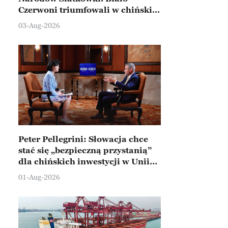
Czerwoni triumfowali w chińskim
Ningbo
03-Aug-2026
Peter Pellegrini: Słowacja chce
stać się „bezpieczną przystanią”
dla chińskich inwestycji w Unii
Europejskiej
01-Aug-2026