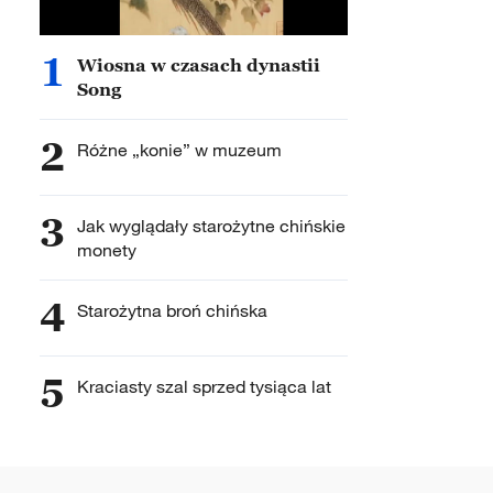
1
Wiosna w czasach dynastii
Song
2
Różne „konie” w muzeum
3
Jak wyglądały starożytne chińskie
monety
4
Starożytna broń chińska
5
Kraciasty szal sprzed tysiąca lat