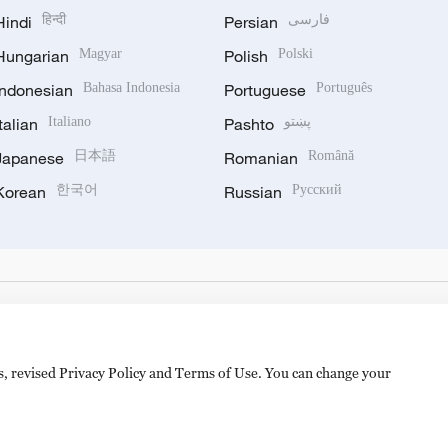
Hindi
हिन्दी
Persian
فارسی
Hungarian
Magyar
Polish
Polski
Indonesian
Bahasa Indonesia
Portuguese
Português
Italian
Italiano
Pashto
پښتو
Japanese
日本語
Romanian
Română
Korean
한국어
Russian
Русский
es, revised Privacy Policy and Terms of Use. You can change your
备 11010502050052号
Disinformation report hotline: 010-8506146