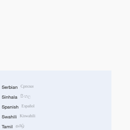
Serbian
Српски
Sinhala
සිංහල
Spanish
Español
Swahili
Kiswahili
Tamil
தமிழ்