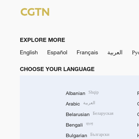
EXPLORE MORE
English
Español
Français
العربية
Ру
CHOOSE YOUR LANGUAGE
Albanian
Shqip
Arabic
العربية
Belarusian
Беларуская
Bengali
বাংলা
Bulgarian
Български