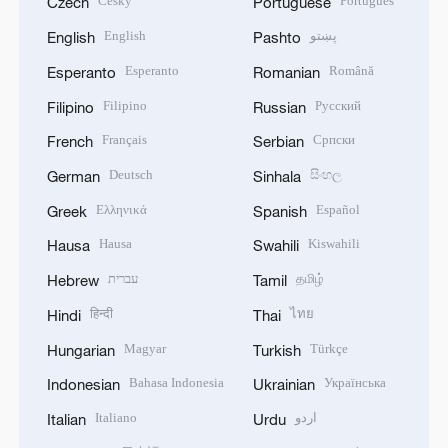
Český
Português
Czech
Portuguese
English
پښتو
English
Pashto
Esperanto
Română
Esperanto
Romanian
Filipino
Русский
Filipino
Russian
Français
Српски
French
Serbian
Deutsch
සිංහල
German
Sinhala
Ελληνικά
Español
Greek
Spanish
Hausa
Kiswahili
Hausa
Swahili
עברית
தமிழ்
Hebrew
Tamil
हिन्दी
ไทย
Hindi
Thai
Magyar
Türkçe
Hungarian
Turkish
Bahasa Indonesia
Українська
Indonesian
Ukrainian
Italiano
اردو
Italian
Urdu