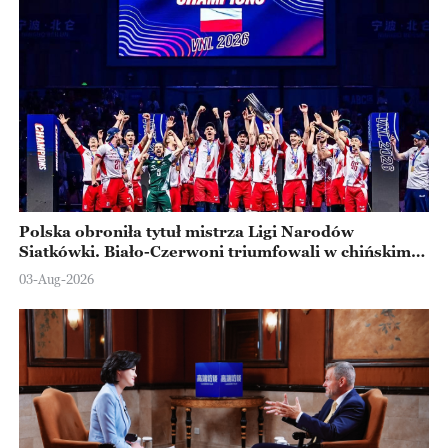
Polska obroniła tytuł mistrza Ligi Narodów
Siatkówki. Biało-Czerwoni triumfowali w chińskim
Ningbo
03-Aug-2026