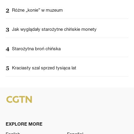
2
Różne „konie” w muzeum
3
Jak wyglądały starożytne chińskie monety
4
Starożytna broń chińska
5
Kraciasty szal sprzed tysiąca lat
EXPLORE MORE
English
Español