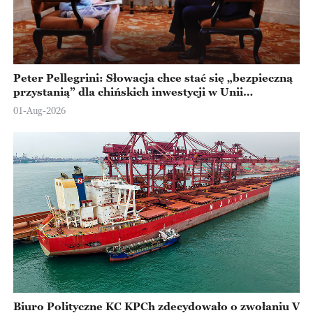
Peter Pellegrini: Słowacja chce stać się „bezpieczną
przystanią” dla chińskich inwestycji w Unii
Europejskiej
01-Aug-2026
Biuro Polityczne KC KPCh zdecydowało o zwołaniu V