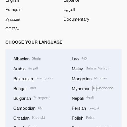
Français
العربية
Русский
Documentary
CCTV+
CHOOSE YOUR LANGUAGE
Shqip
ລາວ
Albanian
Lao
العربية
Bahasa Melayu
Arabic
Malay
Беларуская
Монгол
Belarusian
Mongolian
বাংলা
မြန်မာဘာသာ
Bengali
Myanmar
Български
नेपाली
Bulgarian
Nepali
ខ្មែរ
فارسی
Cambodian
Persian
Hrvatski
Polski
Croatian
Polish