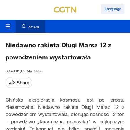
Language
Szukaj
Niedawno rakieta Długi Marsz 12 z
powodzeniem wystartowała
09:43:31,09-Mar-2025
Share
Chi
ń
ska eksploracja kosmosu jest po prostu
niesamowita!
Niedawno rakieta Długi Marsz 12 z
powodzeniem wystartowała, oferując nośność 12 ton
– prawdziwa „kosmiczna przesyłka” w najlepszym
wydaniu! Taikonauci nie tylko spełnili marzenie