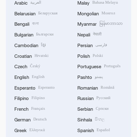
العربية
Bahasa Melayu
Arabic
Malay
Беларуская
Монгол
Belarusian
Mongolian
বাংলা
မြန်မာဘာသာ
Bengali
Myanmar
Български
नेपाली
Bulgarian
Nepali
ខ្មែរ
فارسی
Cambodian
Persian
Hrvatski
Polski
Croatian
Polish
Český
Português
Czech
Portuguese
English
پښتو
English
Pashto
Esperanto
Română
Esperanto
Romanian
Filipino
Русский
Filipino
Russian
Français
Српски
French
Serbian
Deutsch
සිංහල
German
Sinhala
Ελληνικά
Español
Greek
Spanish