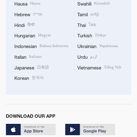
Hausa
Kiswahili
Hausa
Swahili
עברית
தமிழ்
Hebrew
Tamil
हिन्दी
ไทย
Hindi
Thai
Magyar
Türkçe
Hungarian
Turkish
Bahasa Indonesia
Українська
Indonesian
Ukrainian
Italiano
اردو
Italian
Urdu
日本語
Tiếng Việt
Japanese
Vietnamese
한국어
Korean
DOWNLOAD OUR APP