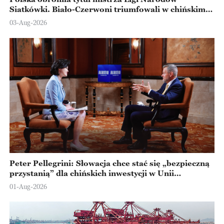
Siatkówki. Biało-Czerwoni triumfowali w chińskim
Ningbo
03-Aug-2026
Peter Pellegrini: Słowacja chce stać się „bezpieczną
przystanią” dla chińskich inwestycji w Unii
Europejskiej
01-Aug-2026