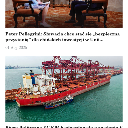
Peter Pellegrini: Słowacja chce stać się „bezpieczną
przystanią” dla chińskich inwestycji w Unii
Europejskiej
01-Aug-2026
Biuro Polityczne KC KPCh zdecydowało o zwołaniu V