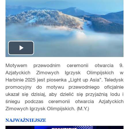
Play
Motywem przewodnim ceremonii otwarcia 9.
Video
Azjatyckich Zimowych Igrzysk Olimpijskich w
Harbinie 2025 jest piosenka „Light up Asia”. Teledysk
promocyjny do motywu przewodniego oficjalnie
ukaza
ł się
dzisiaj, aby dzieli
ć
si
ę
przyja
ź
ni
ą
lodu i
ś
niegu podczas ceremonii otwarcia Azjatyckich
Zimowych Igrzysk Olimpijskich. (M.Y.)
NAJWAŻNIEJSZE