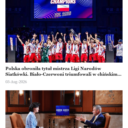
Polska obroniła tytuł mistrza Ligi Narodów
Siatkówki. Biało-Czerwoni triumfowali w chińskim
Ningbo
03-Aug-2026