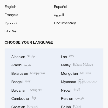
English
Español
Français
العربية
Русский
Documentary
CCTV+
CHOOSE YOUR LANGUAGE
Shqip
ລາວ
Albanian
Lao
العربية
Bahasa Melayu
Arabic
Malay
Беларуская
Монгол
Belarusian
Mongolian
বাংলা
မြန်မာဘာသာ
Bengali
Myanmar
Български
नेपाली
Bulgarian
Nepali
ខ្មែរ
فارسی
Cambodian
Persian
Hrvatski
Polski
Croatian
Polish