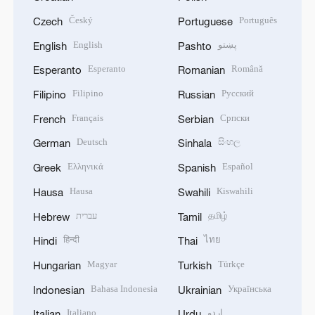
Český
Português
Czech
Portuguese
English
پښتو
English
Pashto
Esperanto
Română
Esperanto
Romanian
Filipino
Русский
Filipino
Russian
Français
Српски
French
Serbian
Deutsch
සිංහල
German
Sinhala
Ελληνικά
Español
Greek
Spanish
Hausa
Kiswahili
Hausa
Swahili
עברית
தமிழ்
Hebrew
Tamil
हिन्दी
ไทย
Hindi
Thai
Magyar
Türkçe
Hungarian
Turkish
Bahasa Indonesia
Українська
Indonesian
Ukrainian
Italiano
اردو
Italian
Urdu