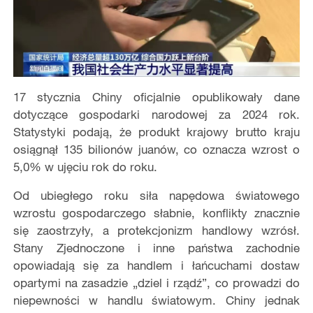
17 stycznia Chiny oficjalnie opublikowa
ł
y dane
dotycz
ą
ce gospodarki narodowej za 2024 rok.
Statystyki podaj
ą
,
ż
e produkt krajowy brutto kraju
osi
ą
gn
ął
135 bilionów juanów, co oznacza wzrost o
5,0% w uj
ę
ciu rok do roku.
Od ubieg
ł
ego roku si
ł
a nap
ę
dowa
ś
wiatowego
wzrostu gospodarczego s
ł
abnie, konflikty znacznie
si
ę
zaostrzy
ł
y, a protekcjonizm handlowy wzrós
ł
.
Stany Zjednoczone i inne państwa zachodnie
opowiadaj
ą
si
ę
za handlem i
ł
ańcuchami dostaw
opartymi na zasadzie „dziel i rz
ą
d
ź
”, co prowadzi do
niepewno
ś
ci w handlu
ś
wiatowym. Chiny jednak