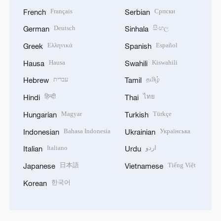
Français
Српски
French
Serbian
Deutsch
සිංහල
German
Sinhala
Ελληνικά
Español
Greek
Spanish
Hausa
Kiswahili
Hausa
Swahili
עברית
தமிழ்
Hebrew
Tamil
हिन्दी
ไทย
Hindi
Thai
Magyar
Türkçe
Hungarian
Turkish
Bahasa Indonesia
Українська
Indonesian
Ukrainian
Italiano
اردو
Italian
Urdu
日本語
Tiếng Việt
Japanese
Vietnamese
한국어
Korean