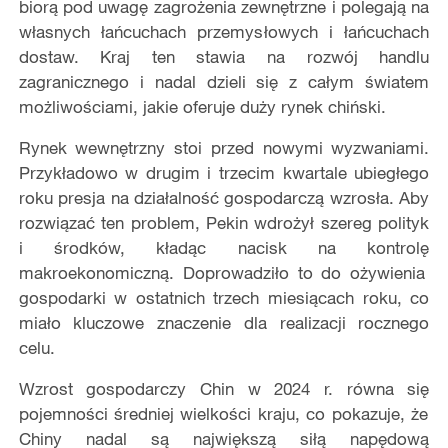
bior
ą
pod uwag
ę
zagro
ż
enia zewn
ę
trzne i polegaj
ą
na
w
ł
asnych
ł
ańcuchach przemys
ł
owych i
ł
ańcuchach
dostaw. Kraj ten stawia na rozwój handlu
zagranicznego i nadal dzieli si
ę
z ca
ł
ym
ś
wiatem
mo
ż
liwo
ś
ciami, jakie oferuje du
ż
y rynek chiński.
Rynek wewn
ę
trzny stoi przed nowymi wyzwaniami.
Przyk
ł
adowo w drugim i trzecim kwartale ubieg
ł
ego
roku presja na dzia
ł
alno
ść
gospodarcz
ą
wzros
ł
a. Aby
rozwi
ą
za
ć
ten problem, Pekin wdro
ż
y
ł
szereg polityk
i
ś
rodków, k
ł
ad
ą
c nacisk na kontrol
ę
makroekonomiczn
ą
. Doprowadzi
ł
o to do o
ż
ywienia
gospodarki w ostatnich trzech miesi
ą
cach roku, co
mia
ł
o kluczowe znaczenie dla realizacji rocznego
celu.
Wzrost gospodarczy Chin w 2024 r. równa si
ę
pojemno
ś
ci
ś
redniej wielko
ś
ci kraju, co pokazuje,
ż
e
Chiny nadal s
ą
najwi
ę
ksz
ą
si
łą
nap
ę
dow
ą