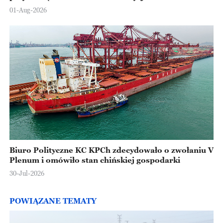
Europejskiej
01-Aug-2026
Biuro Polityczne KC KPCh zdecydowało o zwołaniu V
Plenum i omówiło stan chińskiej gospodarki
30-Jul-2026
POWIĄZANE TEMATY