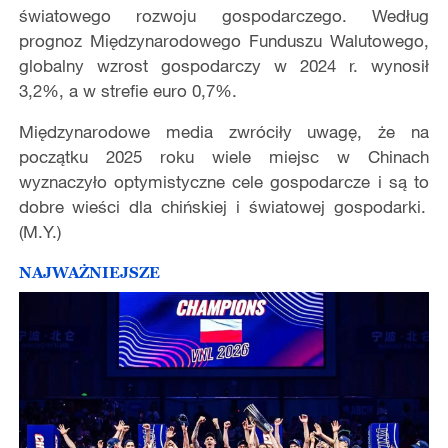
ś
wiatowego rozwoju gospodarczego. Wed
ł
ug
prognoz Mi
ę
dzynarodowego Funduszu Walutowego,
globalny wzrost gospodarczy w 2024 r. wynosi
ł
3,2%, a w strefie euro 0,7%.
Mi
ę
dzynarodowe media zwróci
ły
uwag
ę
,
ż
e na
pocz
ą
tku 2025 roku wiele miejsc w Chinach
wyznaczy
ł
o optymistyczne cele gospodarcze i s
ą to
dobre wie
ś
ci dla chińskiej i
ś
wiatowej gospodarki.
(M.Y.)
NAJWAŻNIEJSZE