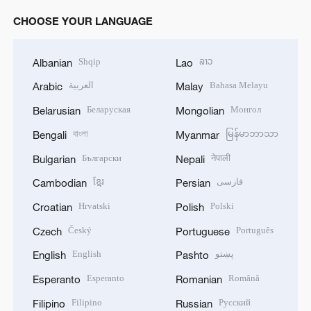
CHOOSE YOUR LANGUAGE
Shqip
ລາວ
Albanian
Lao
العربية
Bahasa Melayu
Arabic
Malay
Беларуская
Монгол
Belarusian
Mongolian
বাংলা
မြန်မာဘာသာ
Bengali
Myanmar
Български
नेपाली
Bulgarian
Nepali
ខ្មែរ
فارسی
Cambodian
Persian
Hrvatski
Polski
Croatian
Polish
Český
Português
Czech
Portuguese
English
پښتو
English
Pashto
Esperanto
Română
Esperanto
Romanian
Filipino
Русский
Filipino
Russian