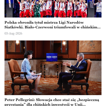
Polska obroniła tytuł mistrza Ligi Narodów
Siatkówki. Biało-Czerwoni triumfowali w chińskim
Ningbo
03-Aug-2026
Peter Pellegrini: Słowacja chce stać się „bezpieczną
przystanią” dla chińskich inwestycji w Unii